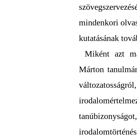
szövegszervezés
mindenkori olvas
kutatásának tová
Miként azt má
Márton tanulmán
változatosság
irodalomértelm
tanúbizonysá
irodalomtörtén