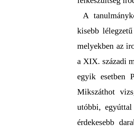
felkészültség iro
A tanulmány
kisebb lélegzetű
melyekben az iro
a XIX. századi ma
egyik esetben P
Mikszáthot vizs
utóbbi, egyútta
érdekesebb dar