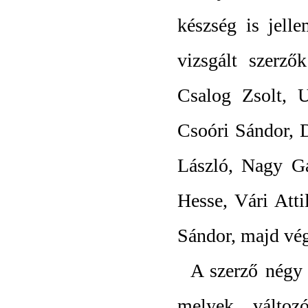
készség is jell
vizsgált szerző
Csalog Zsolt, U
Csoóri Sándor, D
László, Nagy Gá
Hesse, Vári Atti
Sándor, majd vé
A szerző négy 
melyek változ