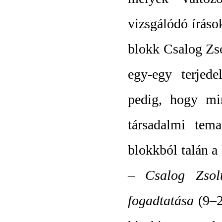
vizsgálódó íráso
blokk Csalog Zso
egy-egy terjed
pedig, hogy mi
társadalmi tema
blokkból talán a
– Csalog Zso
fogadtatása
(9
–