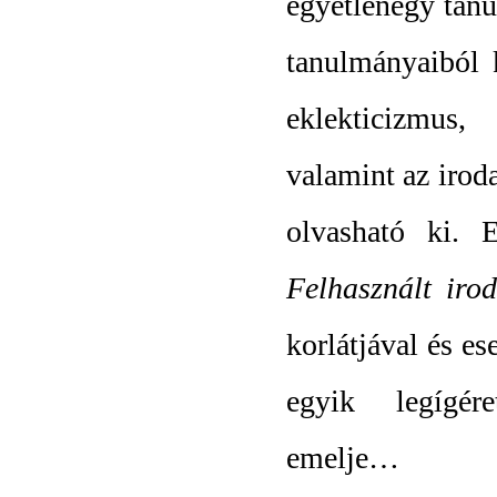
egyetlenegy tan
tanulmányaiból 
eklekticizmus,
valamint az iroda
olvasható ki. 
Felhasznált iro
korlátjával és es
egyik legígére
emelje…