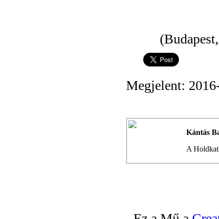
(Budapest,
Megjelent: 2016
Kántás Ba
A Holdkatl
Ez a Mű a
Crea