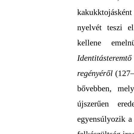
kakukktojásként
nyelvét teszi e
kellene emel
Identitásteremt
regényéről
(127
bővebben, mel
újszerűen ere
egyensúlyozik a 