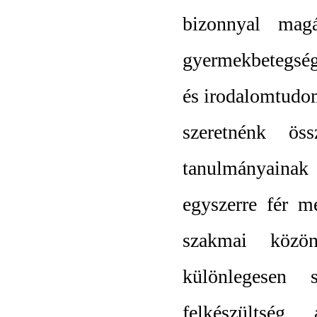
bizonnyal mag
gyermekbetegsége
és irodalomtudom
szeretnénk ös
tanulmányainak
egyszerre fér 
szakmai közön
különlegesen s
felkészültség