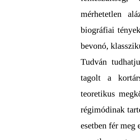
mérhetetlen alá
biográfiai ténye
bevonó, klasszik
Tudván tudhatju
tagolt a kortá
teoretikus megk
régimódinak tart
esetben fér meg 