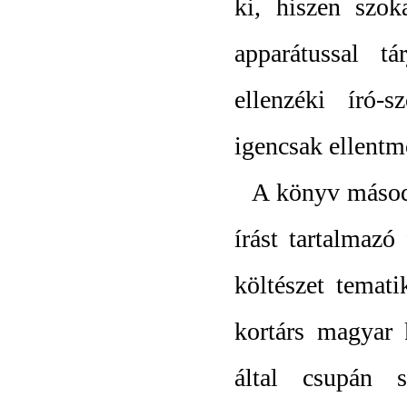
ki, hiszen szoka
apparátussal t
ellenzéki író-
igencsak ellentm
A könyv máso
írást tartalmazó
költészet temat
kortárs magyar 
által csupán sz