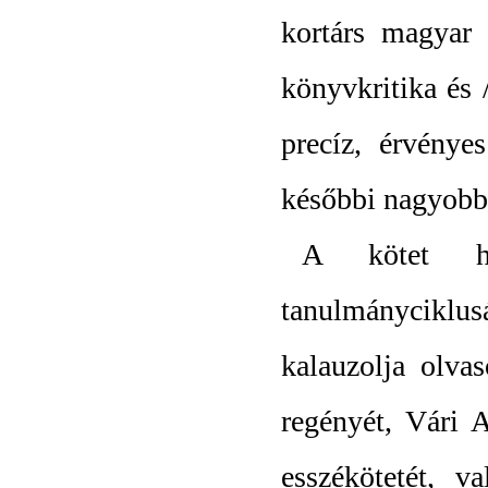
kortárs magyar 
könyvkritika és 
precíz, érvénye
későbbi nagyobb
A kötet h
tanulmányciklus
kalauzolja olv
regényét, Vári 
esszékötetét, 