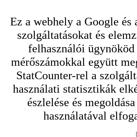
Ez a webhely a Google és a
szolgáltatásokat és elemz
felhasználói ügynököd 
mérőszámokkal együtt mego
StatCounter-rel a szolgál
használati statisztikák elk
észlelése és megoldása
használatával elfoga