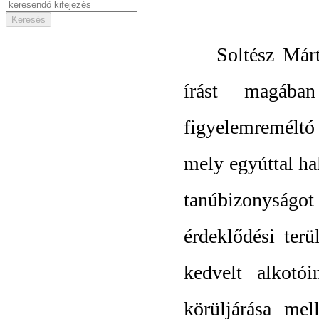
Soltész Márt
írást magában
figyelemreméltó
mely egyúttal hal
tanúbizonyságo
érdeklődési ter
kedvelt alkotó
körüljárása mel