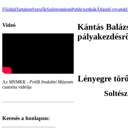
Főoldal
Tartalom
Szerzők
Szépirodalom
Publicisztikák
Állandó rovatok
Videó
Kántás Balázs
pályakezdésrő
Lényegre törő
Az
MNMKK - Petőfi Irodalmi Múzeum
csatorna videója
Soltés
Keresés a honlapon: