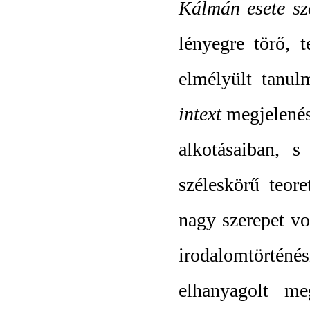
Kálmán esete sz
lényegre törő, 
elmélyült tanu
intext
megjelenés
alkotásaiban, s
széleskörű teore
nagy szerepet vol
irodalomtörtén
elhanyagolt me