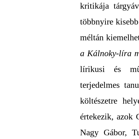
kritikája tárgy
többnyire kisebb 
méltán kiemelhe
a Kálnoky-líra m
lírikusi és mű
terjedelmes tan
költészetre hel
értekezik, azok 
Nagy Gábor, Tu