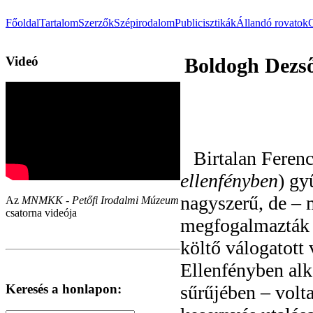
Főoldal
Tartalom
Szerzők
Szépirodalom
Publicisztikák
Állandó rovatok
Videó
Boldogh Dezső
Birtalan Feren
ellenfényben
) gy
nagyszerű, de – 
Az
MNMKK - Petőfi Irodalmi Múzeum
csatorna videója
megfogalmazták 
költő válogatott
Ellenfényben alk
Keresés a honlapon:
sűrűjében – vol