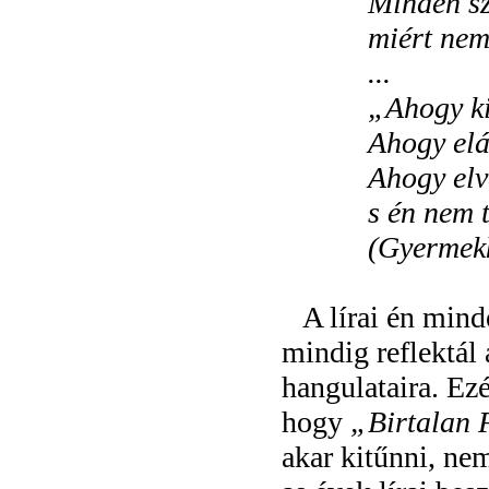
Minden sz
miért nem
...
„
Ahogy ki
Ahogy elá
Ahogy elve
s én nem 
(Gyermek
A lírai én mind
mindig reflektál 
hangulataira. Ez
hogy
„Birtalan 
akar kitűnni, nem