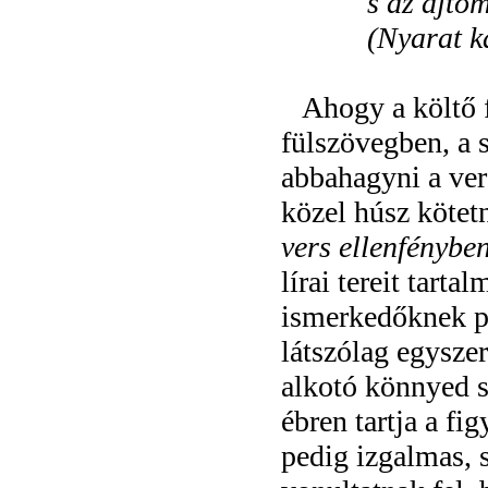
s az ajtóm
(Nyarat k
Ahogy a költő f
fülszövegben, a 
abbahagyni a ver
közel húsz kötet
vers ellenfénybe
lírai tereit tart
ismerkedőknek pe
látszólag egyszer
alkotó könnyed s
ébren tartja a f
pedig izgalmas, 