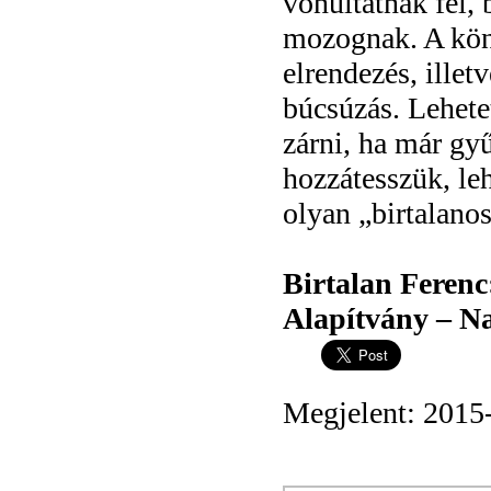
vonultatnak fel, 
mozognak. A köny
elrendezés, ille
búcsúzás. Lehete
zárni, ha már gy
hozzátesszük, le
olyan „birtalanos
Birtalan Feren
Alapítvány – N
Megjelent: 2015