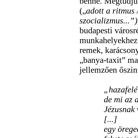
benne. Megtudjuk
(„
adott a ritmus 
szocializmus...”
budapesti városr
munkahelyekhez 
remek, karácsony
„banya-taxit” ma
jellemzően őszint
„
hazafelé
de mi az 
Jézusnak 
[...]
egy örege