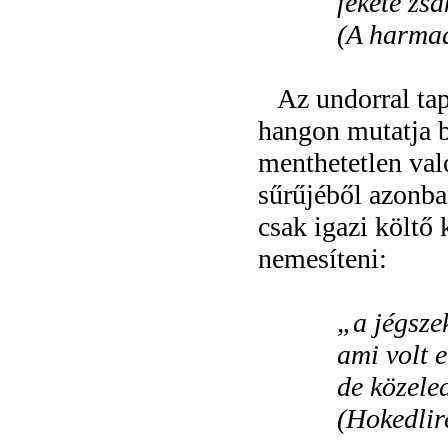
fekete zs
(A harmad
Az undorral tap
hangon mutatja b
menthetetlen val
sűrűjéből azonb
csak igazi költő 
nemesíteni:
„
a jégsze
ami volt e
de közele
(Hokedlire