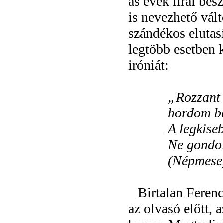
as évek lírai b
is nevezhető vált
szándékos elutasí
legtöbb esetben 
iróniát:
„
Rozzant 
hordom be
A legkise
Ne gondol
(Népmese
Birtalan Ferenc
az olvasó előtt,