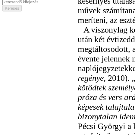
kesernyés utalása
művek számítanak
meríteni, az esz
A viszonylag k
után két évtizedd
megtáltosodott, 
évente jelennek 
naplójegyzetekkel
regénye,
2010).
kötődtek személy
próza és vers ar
képesek talajtal
bizonytalan iden
Pécsi Györgyi a