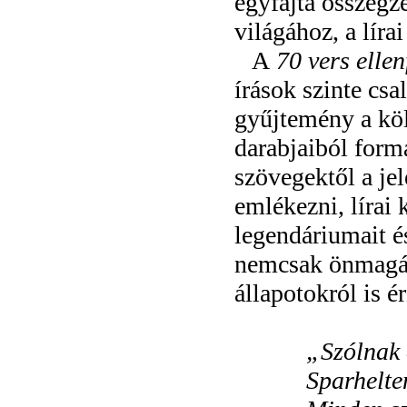
egyfajta összegz
világához, a lír
A
70 vers elle
írások szinte csa
gyűjtemény a köl
darabjaiból form
szövegektől a jel
emlékezni, lírai 
legendáriumait 
nemcsak önmagár
állapotokról is é
„
Szólnak 
Sparhelte