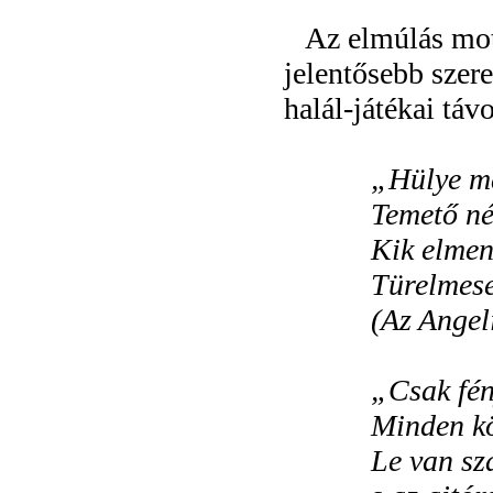
Az elmúlás mot
jelentősebb szer
halál-játékai táv
„
Hülye ma
Temető né
Kik elmen
Türelmese
(Az Angel
„
Csak fén
Minden kö
Le van sz