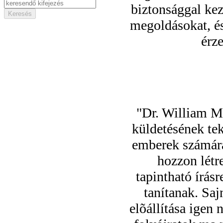
biztonsággal kez
megoldásokat, és
érze
"Dr. William M
küldetésének tek
emberek számára
hozzon létr
tapintható írás
tanítanak. Sa
elõállítása igen 