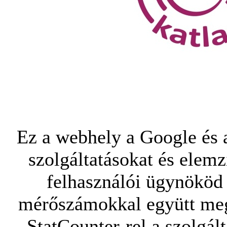
Ez a webhely a Google és a
szolgáltatásokat és elemz
felhasználói ügynököd 
mérőszámokkal együtt mego
StatCounter-rel a szolgál