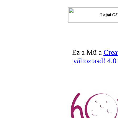
Lajtai Gá
Ez a Mű a
Crea
változtasd! 4.