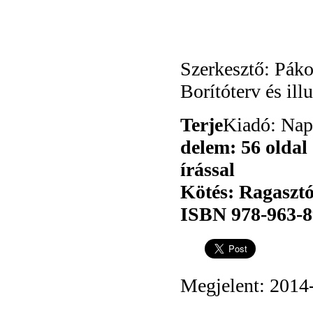
Szerkesztő: Páko
Borítóterv és ill
Terje
Kiadó: Nap
delem: 56 oldal 
írással
Kötés: Ragaszt
ISBN 978-963-8
Megjelent: 2014