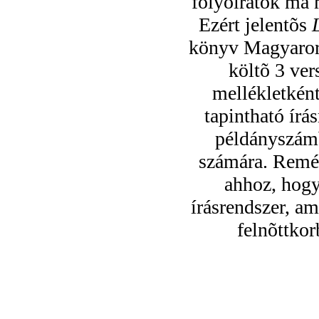
folyóiratok ma 
Ezért jelentõs
könyv Magyaror
költõ 3 ver
mellékletként
tapintható ír
példányszámb
számára. Remén
ahhoz, hogy
írásrendszer, am
felnõttkor