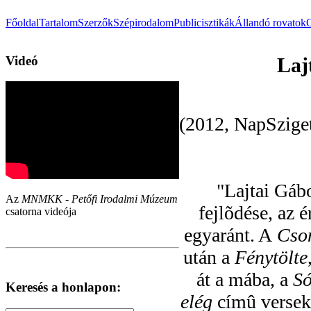
Főoldal
Tartalom
Szerzők
Szépirodalom
Publicisztikák
Állandó rovatok
Videó
Laj
(2012, NapSziget
"Lajtai Gáb
Az
MNMKK - Petőfi Irodalmi Múzeum
fejlõdése, az 
csatorna videója
egyaránt. A
Cson
után a
Fénytölte
át a mába, a
Só
Keresés a honlapon:
elég
címû versek 