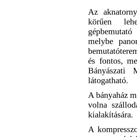
Az aknatorny
körűen lehe
gépbemutató 
melybe panor
bemutatóterem 
és fontos, m
Bányászati 
látogatható.
A bányaház me
volna szállod
kialakítására.
A kompresszo