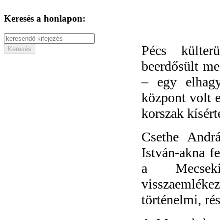
Keresés a honlapon:
Pécs külterü
beerdősült me
– egy elhagy
központ volt 
korszak kísért
Csethe Andrá
István-akna f
a Mecseki
visszaemléke
történelmi, ré