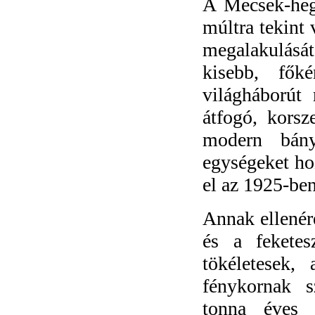
A Mecsek-heg
múltra tekint
megalakulásá
kisebb, fők
világháborút
átfogó, korsz
modern bány
egységeket ho
el az 1925-ben
Annak ellenér
és a fekete
tökéletesek,
fénykornak s
tonna éves 