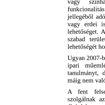
vagy szính
funkcionali
jellegéből ad
vagy erdei is
lehetőséget.
szabad terüle
lehetőségét h
Ugyan 2007-ben
ipari műemlé
tanulmányt, d
máig nem való
A fent felso
szolgálnak az