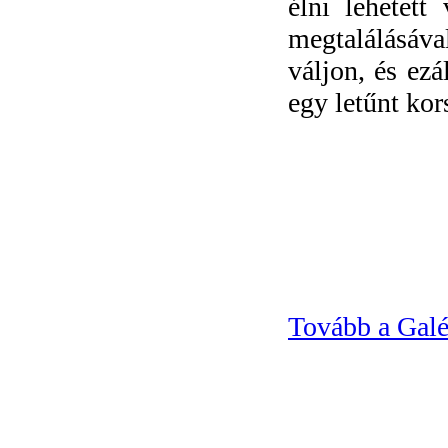
élni lehetett
megtalálásával
váljon, és ezá
egy letűnt kor
Tovább a Gal