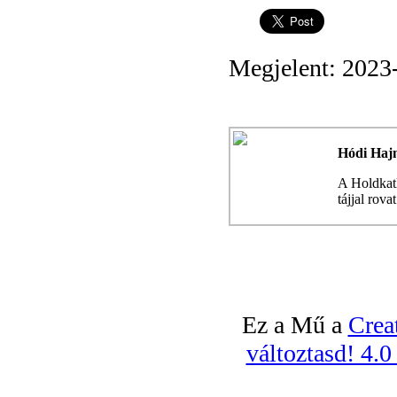
Megjelent: 2023
Hódi Haj
A Holdkatl
tájjal rova
Ez a Mű a
Crea
változtasd! 4.