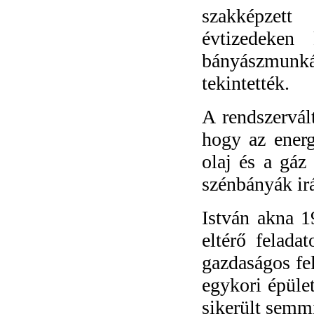
szakképzet
évtizedeken 
bányászmunká
tekintették.
A rendszervál
hogy az energ
olaj és a gáz
szénbányák irá
István akna 1
eltérő felada
gazdaságos fe
egykori épül
sikerült semmi