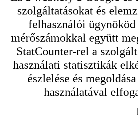
szolgáltatásokat és elemz
felhasználói ügynököd 
mérőszámokkal együtt mego
StatCounter-rel a szolgál
használati statisztikák elk
észlelése és megoldása
használatával elfoga