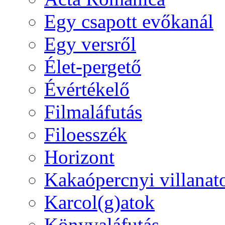
Egy csapott evőkanál
Egy versről
Élet-pergető
Évértékelő
Filmaláfutás
Filoesszék
Horizont
Kakaópercnyi villanat
Karcol(g)atok
Könyvaláfutás