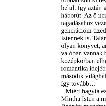
robbantson ki tes
belül. Így aztán
háborút. Az ő ne
tagadásához vezet
generációm tized
Istennek is. Talá
olyan könyvet, am
valóban vannak b
középkorban elhu
romantika idejéb
második világháb
így tovább…
Miért hagyta e
Mintha Isten a m