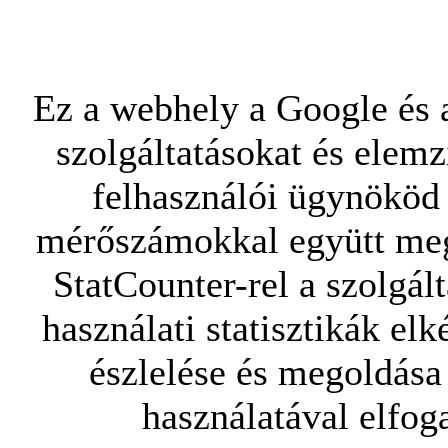
Ez a webhely a Google és a
szolgáltatásokat és elemz
felhasználói ügynököd 
mérőszámokkal együtt mego
StatCounter-rel a szolgál
használati statisztikák elk
észlelése és megoldása
használatával elfoga