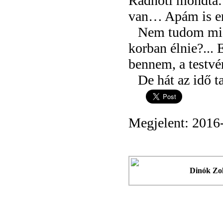
Radnóti mondta:
van… Apám is en
Nem tudom miér
korban élnie?... 
bennem, a testv
De hát az idő 
Megjelent: 2016
Dinók Zo