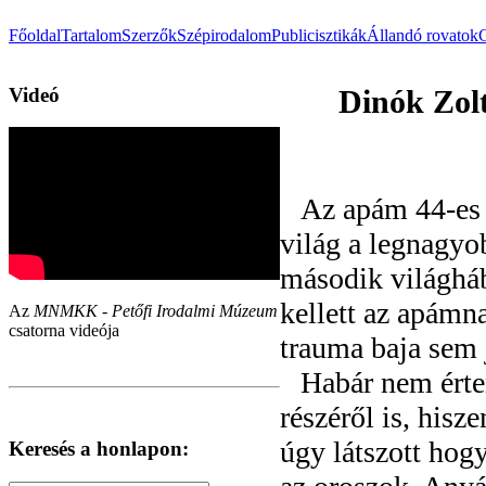
Főoldal
Tartalom
Szerzők
Szépirodalom
Publicisztikák
Állandó rovatok
Videó
Dinók Zol
Az apám 44-es 
világ a legnagyob
második világhá
kellett az apámn
Az
MNMKK - Petőfi Irodalmi Múzeum
csatorna videója
trauma baja sem
Habár nem érte
részéről is, his
úgy látszott hog
Keresés a honlapon: