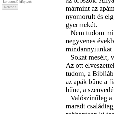
az oroszok. Anyá
mármint az apám 
nyomorult és elg
gyermekét.
Nem tudom mi i
negyvenes évekb
mindannyiunkat me
Sokat mesélt, v
Az ott elveszett
tudom, a Bibliáb
az apák bűne a f
bűne, a szenvedé
Valószínűleg a 
maradt családtagj