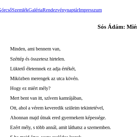
Górcső
Szemlék
Galéria
Rendezvénynaptár
Impresszum
Sós Ádám: Miér
Minden, ami bennem van,
Széttép és összetesz hirtelen.
Lüktető életemnek ez adja értékét,
Miközben merengek az utca kövén.
Hogy ez miért mély?
Mert bent van itt, szívem kamrájában,
Ott, ahol a vérem keveredik szüleim tekintetével,
Ahonnan majd útnak ered gyermekem képessége.
Ezért mély, s több annál, amit láthatsz a szememben.