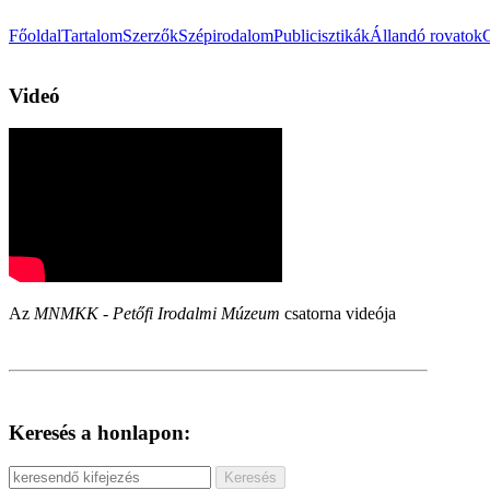
Főoldal
Tartalom
Szerzők
Szépirodalom
Publicisztikák
Állandó rovatok
Videó
Az
MNMKK - Petőfi Irodalmi Múzeum
csatorna videója
Keresés a honlapon: