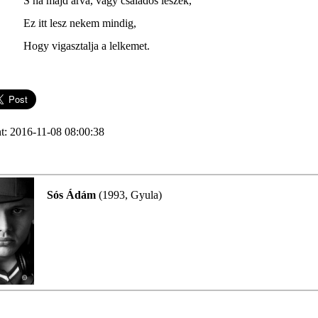
S ha majd árva, vagy családos leszek,
Ez itt lesz nekem mindig,
Hogy vigasztalja a lelkemet.
t: 2016-11-08 08:00:38
Sós Ádám
(1993, Gyula)