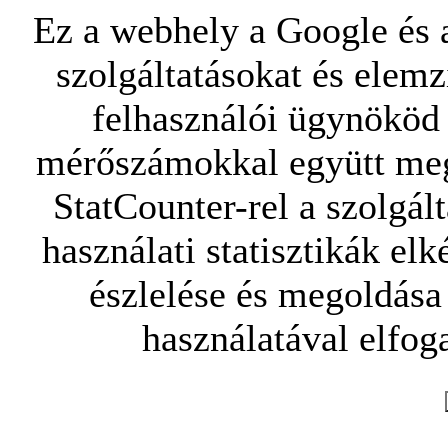
Ez a webhely a Google és a
szolgáltatásokat és elemz
felhasználói ügynököd 
mérőszámokkal együtt mego
StatCounter-rel a szolgál
használati statisztikák elk
észlelése és megoldása
használatával elfoga