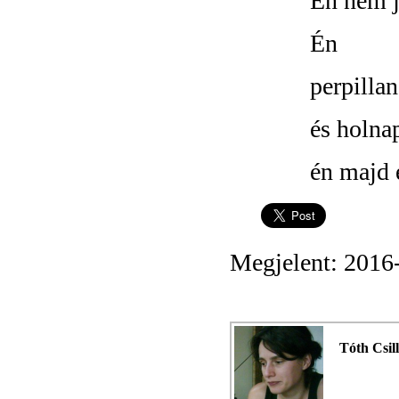
Én nem j
Én
perpillan
és holna
én majd 
Megjelent: 2016
Tóth Csil