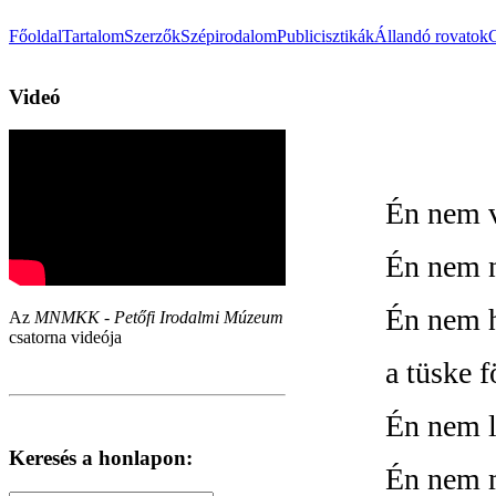
Főoldal
Tartalom
Szerzők
Szépirodalom
Publicisztikák
Állandó rovatok
Videó
Én nem v
Én nem 
Én nem 
Az
MNMKK - Petőfi Irodalmi Múzeum
csatorna videója
a tüske 
Én nem l
Keresés a honlapon:
Én nem m