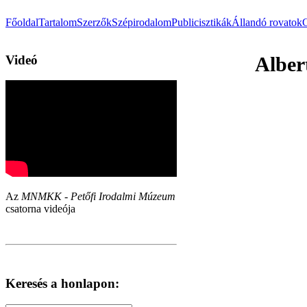
Főoldal
Tartalom
Szerzők
Szépirodalom
Publicisztikák
Állandó rovatok
Videó
Alber
Az
MNMKK - Petőfi Irodalmi Múzeum
csatorna videója
Keresés a honlapon: