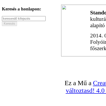
Keresés a honlapon:
Stand
kultur
alapító
2014. 
Folyóir
főszer
Ez a Mű a
Crea
változtasd! 4.