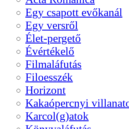
Egy csapott evőkanál
Egy versről
Élet-pergető
Évértékelő
Filmaláfutás
Filoesszék
Horizont
Kakaópercnyi villanat
Karcol(g)atok
Könyvaláfutás