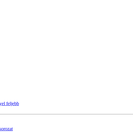
el feljebb
 sorozat