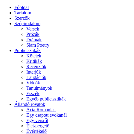
Főoldal
Tartalom
Szerzők
Szépirodalom
Versek
Prózák
Drámák
Slam Poetry
Publicisztikák
Kötetek
Kritikák
Recenziók
Interjúk
Laudációk
Videók
Tanulmányok
Esszék
Egyéb publicisztikák
Állandó rovatok
Acta Romanica
Egy csapott evőkanál
Egy versről
Élet-pergető
Évértékelő