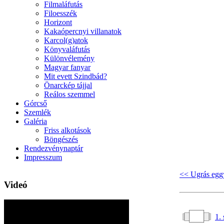
Filmaláfutás
Filoesszék
Horizont
Kakaópercnyi villanatok
Karcol(g)atok
Könyvaláfutás
Különvélemény
Magyar fanyar
Mit evett Szindbád?
Önarckép tájjal
Reálos szemmel
Górcső
Szemlék
Galéria
Friss alkotások
Böngészés
Rendezvénynaptár
Impresszum
<< Ugrás eggy
Videó
1.