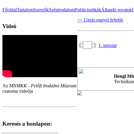
Főoldal
Tartalom
Szerzők
Szépirodalom
Publicisztikák
Állandó rovatok
<< Ugrás eggyel feljebb
Videó
1. sorozat
Hengl Mir
Technikum
Az
MNMKK - Petőfi Irodalmi Múzeum
csatorna videója
Keresés a honlapon: