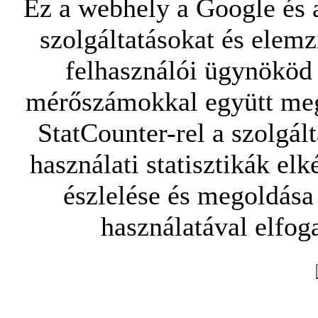
Ez a webhely a Google és a
szolgáltatásokat és elemz
felhasználói ügynököd 
mérőszámokkal együtt mego
StatCounter-rel a szolgál
használati statisztikák elk
észlelése és megoldása
használatával elfoga