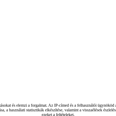
tásokat és elemzi a forgalmat. Az IP-címed és a felhasználói ügynököd
ása, a használati statisztikák elkészítése, valamint a visszaélések észl
ezeket a feltételeket.