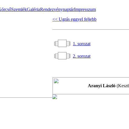
Górcső
Szemlék
Galéria
Rendezvénynaptár
Impresszum
<< Ugrás eggyel feljebb
1. sorozat
2. sorozat
Aranyi László
(Keszth