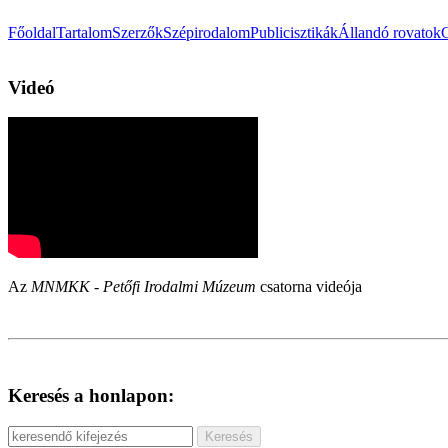
Főoldal
Tartalom
Szerzők
Szépirodalom
Publicisztikák
Állandó rovatok
Videó
Az
MNMKK - Petőfi Irodalmi Múzeum
csatorna videója
Keresés a honlapon: