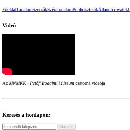
Főoldal
Tartalom
Szerzők
Szépirodalom
Publicisztikák
Állandó rovatok
Videó
Az
MNMKK - Petőfi Irodalmi Múzeum
csatorna videója
Keresés a honlapon: