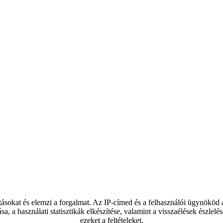
tásokat és elemzi a forgalmat. Az IP-címed és a felhasználói ügynököd
ása, a használati statisztikák elkészítése, valamint a visszaélések észl
ezeket a feltételeket.