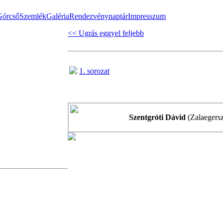
Górcső
Szemlék
Galéria
Rendezvénynaptár
Impresszum
<< Ugrás eggyel feljebb
1. sorozat
Szentgróti Dávid
(Zalaegers