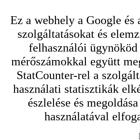
Ez a webhely a Google és a
szolgáltatásokat és elemz
felhasználói ügynököd 
mérőszámokkal együtt mego
StatCounter-rel a szolgál
használati statisztikák elk
észlelése és megoldása
használatával elfoga