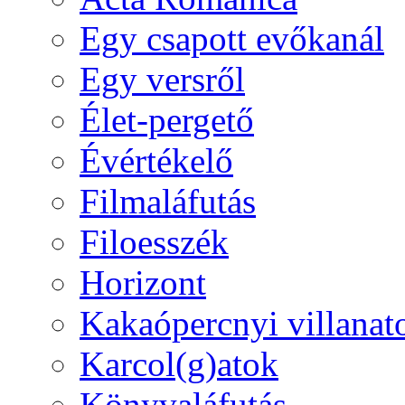
Egy csapott evőkanál
Egy versről
Élet-pergető
Évértékelő
Filmaláfutás
Filoesszék
Horizont
Kakaópercnyi villanat
Karcol(g)atok
Könyvaláfutás