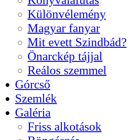
Különvélemény
Magyar fanyar
Mit evett Szindbád?
Önarckép tájjal
Reálos szemmel
Górcső
Szemlék
Galéria
Friss alkotások