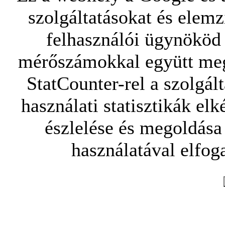
szolgáltatásokat és elemz
felhasználói ügynököd 
mérőszámokkal együtt mego
StatCounter-rel a szolgál
használati statisztikák elk
észlelése és megoldása
használatával elfoga