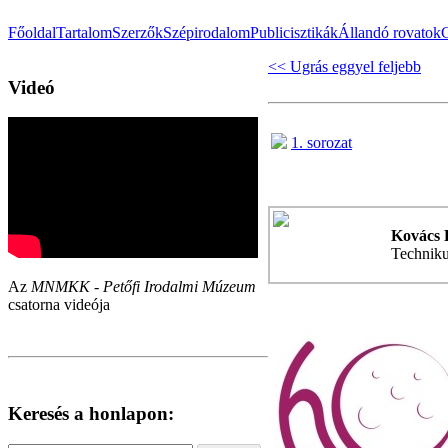
Főoldal
Tartalom
Szerzők
Szépirodalom
Publicisztikák
Állandó rovatok
<< Ugrás eggyel feljebb
Videó
1. sorozat
Kovács 
Techniku
Az
MNMKK - Petőfi Irodalmi Múzeum
csatorna videója
Keresés a honlapon: