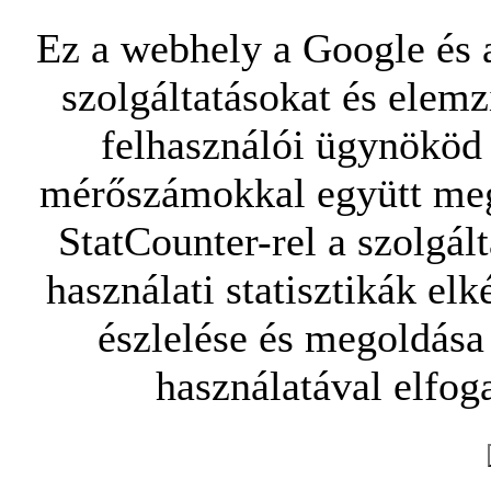
Ez a webhely a Google és a
szolgáltatásokat és elemz
felhasználói ügynököd 
mérőszámokkal együtt mego
StatCounter-rel a szolgál
használati statisztikák elk
észlelése és megoldása
használatával elfoga