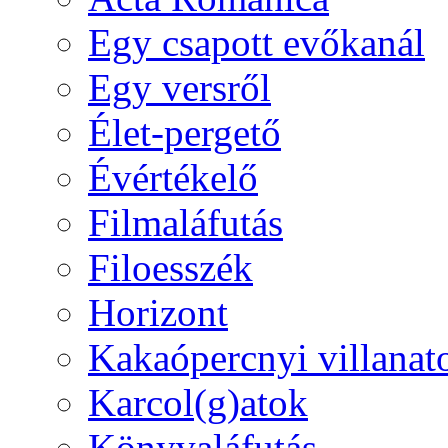
Egy csapott evőkanál
Egy versről
Élet-pergető
Évértékelő
Filmaláfutás
Filoesszék
Horizont
Kakaópercnyi villanat
Karcol(g)atok
Könyvaláfutás