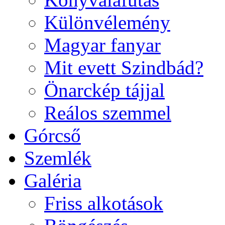
Különvélemény
Magyar fanyar
Mit evett Szindbád?
Önarckép tájjal
Reálos szemmel
Górcső
Szemlék
Galéria
Friss alkotások