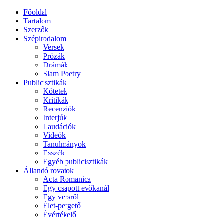
Főoldal
Tartalom
Szerzők
Szépirodalom
Versek
Prózák
Drámák
Slam Poetry
Publicisztikák
Kötetek
Kritikák
Recenziók
Interjúk
Laudációk
Videók
Tanulmányok
Esszék
Egyéb publicisztikák
Állandó rovatok
Acta Romanica
Egy csapott evőkanál
Egy versről
Élet-pergető
Évértékelő