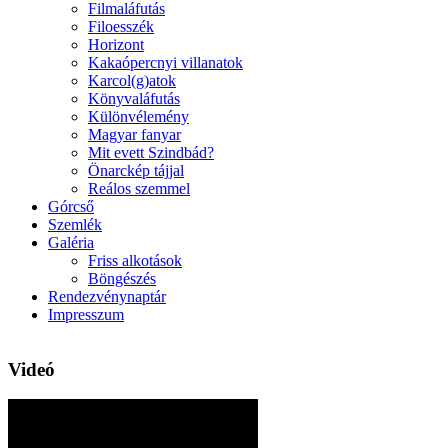
Filmaláfutás
Filoesszék
Horizont
Kakaópercnyi villanatok
Karcol(g)atok
Könyvaláfutás
Különvélemény
Magyar fanyar
Mit evett Szindbád?
Önarckép tájjal
Reálos szemmel
Górcső
Szemlék
Galéria
Friss alkotások
Böngészés
Rendezvénynaptár
Impresszum
Videó