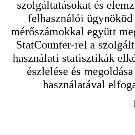
szolgáltatásokat és elemz
felhasználói ügynököd 
mérőszámokkal együtt mego
StatCounter-rel a szolgál
használati statisztikák elk
észlelése és megoldása
használatával elfoga