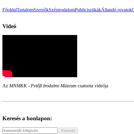
Főoldal
Tartalom
Szerzők
Szépirodalom
Publicisztikák
Állandó rovatok
Videó
Az
MNMKK - Petőfi Irodalmi Múzeum
csatorna videója
Keresés a honlapon: