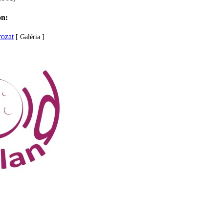
on:
rozat
[ Galéria ]