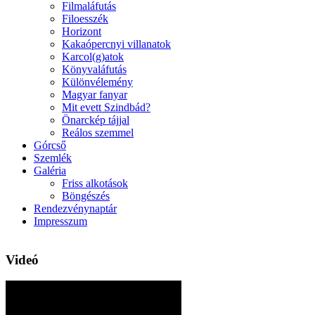
Filmaláfutás
Filoesszék
Horizont
Kakaópercnyi villanatok
Karcol(g)atok
Könyvaláfutás
Különvélemény
Magyar fanyar
Mit evett Szindbád?
Önarckép tájjal
Reálos szemmel
Górcső
Szemlék
Galéria
Friss alkotások
Böngészés
Rendezvénynaptár
Impresszum
Videó