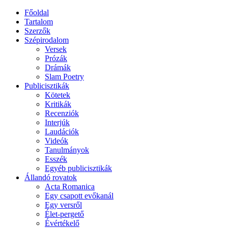
Főoldal
Tartalom
Szerzők
Szépirodalom
Versek
Prózák
Drámák
Slam Poetry
Publicisztikák
Kötetek
Kritikák
Recenziók
Interjúk
Laudációk
Videók
Tanulmányok
Esszék
Egyéb publicisztikák
Állandó rovatok
Acta Romanica
Egy csapott evőkanál
Egy versről
Élet-pergető
Évértékelő