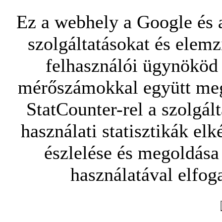
Ez a webhely a Google és a
szolgáltatásokat és elemz
felhasználói ügynököd 
mérőszámokkal együtt mego
StatCounter-rel a szolgál
használati statisztikák elk
észlelése és megoldása
használatával elfoga