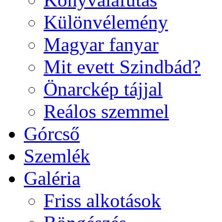
Különvélemény
Magyar fanyar
Mit evett Szindbád?
Önarckép tájjal
Reálos szemmel
Górcső
Szemlék
Galéria
Friss alkotások