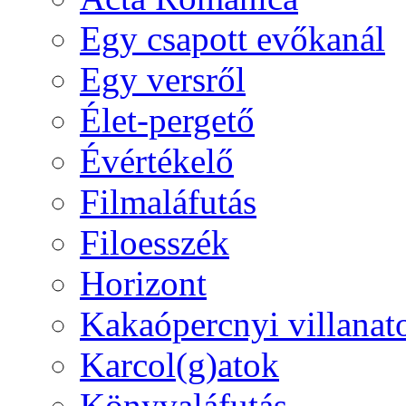
Egy csapott evőkanál
Egy versről
Élet-pergető
Évértékelő
Filmaláfutás
Filoesszék
Horizont
Kakaópercnyi villanat
Karcol(g)atok
Könyvaláfutás