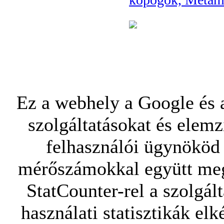
Ez a webhely a Google és a
szolgáltatásokat és elemz
felhasználói ügynököd 
mérőszámokkal együtt mego
StatCounter-rel a szolgál
használati statisztikák elk