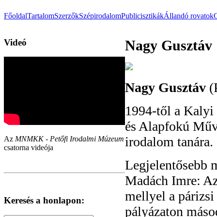
Főoldal
Tartalom
Szerzők
Szépirodalom
Publicisztikák
Állandó rovatok
Videó
Nagy Gusztáv
Nagy Gusztáv
(P
1994-től a Kalyi
és Alapfokú Művé
irodalom tanára.
Az
MNMKK - Petőfi Irodalmi Múzeum
csatorna videója
Legjelentősebb m
Madách Imre: Az 
mellyel a párizs
Keresés a honlapon:
pályázaton másod