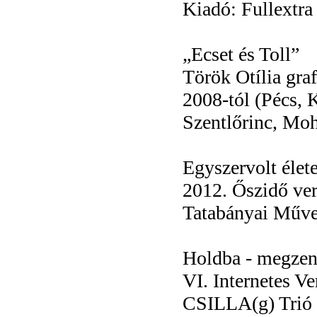
Kiadó: Fullextra 
„Ecset és Toll”
Török Otília graf
2008-tól (Pécs, 
Szentlőrinc, Mo
Egyszervolt élete
2012. Őszidő ver
Tatabányai Műve
Holdba - megzené
VI. Internetes Ve
CSILLA(g) Trió