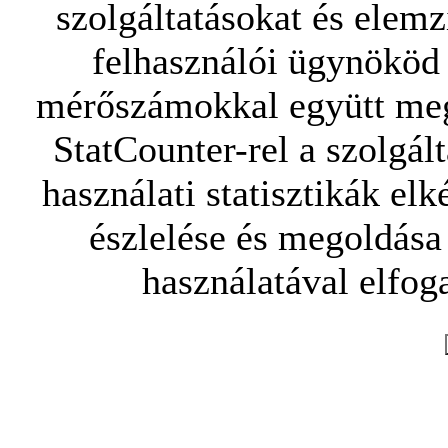
szolgáltatásokat és elemz
felhasználói ügynököd 
mérőszámokkal együtt mego
StatCounter-rel a szolgál
használati statisztikák elk
észlelése és megoldása
használatával elfoga