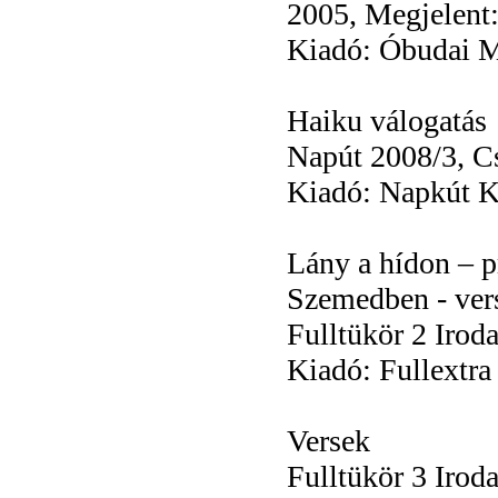
2005, Megjelent
Kiadó: Óbudai 
Haiku válogatás
Napút 2008/3, C
Kiadó: Napkút K
Lány a hídon – p
Szemedben - ver
Fulltükör 2 Irod
Kiadó: Fullextra 
Versek
Fulltükör 3 Irod