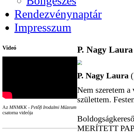
Böngészés
Rendezvénynaptár
Impresszum
Videó
P. Nagy Laura
P. Nagy Laura
(
Nem szeretem a v
születtem. Feste
Az
MNMKK - Petőfi Irodalmi Múzeum
csatorna videója
Boldogságkereső 
MERÍTETT PAPÍR 