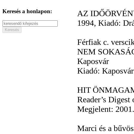
Keresés a honlapon:
AZ IDŐÖRVÉNY 
1994, Kiadó: Dr
Férfiak c. versci
NEM SOKASÁG...
Kaposvár
Kiadó: Kaposvár
HIT ÖNMAGAMB
Reader’s Digest 
Megjelent: 2001.
Marci és a bűvös