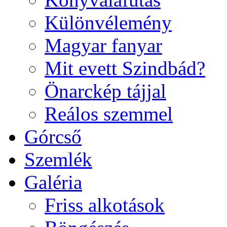
Különvélemény
Magyar fanyar
Mit evett Szindbád?
Önarckép tájjal
Reálos szemmel
Górcső
Szemlék
Galéria
Friss alkotások