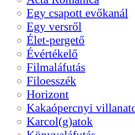
Egy csapott evőkanál
Egy versről
Élet-pergető
Évértékelő
Filmaláfutás
Filoesszék
Horizont
Kakaópercnyi villanat
Karcol(g)atok
Könyvaláfutás