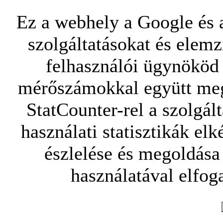
Ez a webhely a Google és a
szolgáltatásokat és elemz
felhasználói ügynököd 
mérőszámokkal együtt mego
StatCounter-rel a szolgál
használati statisztikák elk
észlelése és megoldása
használatával elfoga