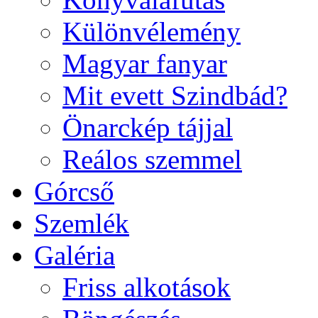
Különvélemény
Magyar fanyar
Mit evett Szindbád?
Önarckép tájjal
Reálos szemmel
Górcső
Szemlék
Galéria
Friss alkotások