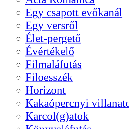
Egy csapott evőkanál
Egy versről
Élet-pergető
Évértékelő
Filmaláfutás
Filoesszék
Horizont
Kakaópercnyi villanat
Karcol(g)atok
Könyvaláfutás