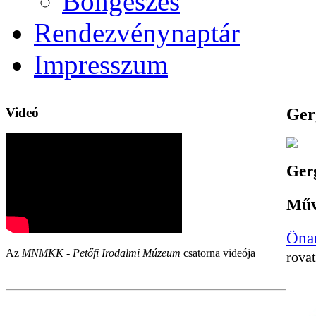
Böngészés
Rendezvénynaptár
Impresszum
Videó
Ger
Gerg
Műv
Önar
Az
MNMKK - Petőfi Irodalmi Múzeum
csatorna videója
rovat