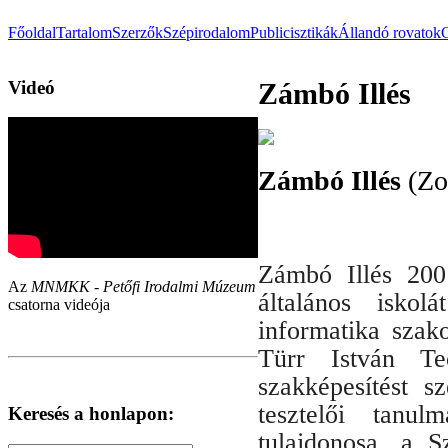
Főoldal
Tartalom
Szerzők
Szépirodalom
Publicisztikák
Állandó rovatok
Videó
Zámbó Illés
Zámbó Illés
(Zo
Zámbó Illés 200
Az
MNMKK - Petőfi Irodalmi Múzeum
általános iskol
csatorna videója
informatika szak
Türr István Tec
szakképesítést sz
tesztelői tanul
Keresés a honlapon:
tulajdonosa, a S