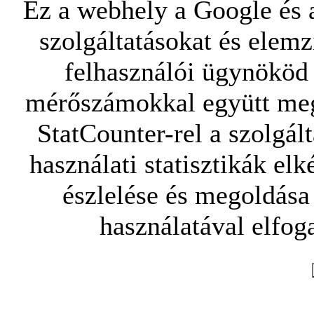
Ez a webhely a Google és a
szolgáltatásokat és elemz
felhasználói ügynököd 
mérőszámokkal együtt mego
StatCounter-rel a szolgál
használati statisztikák elk
észlelése és megoldása
használatával elfoga