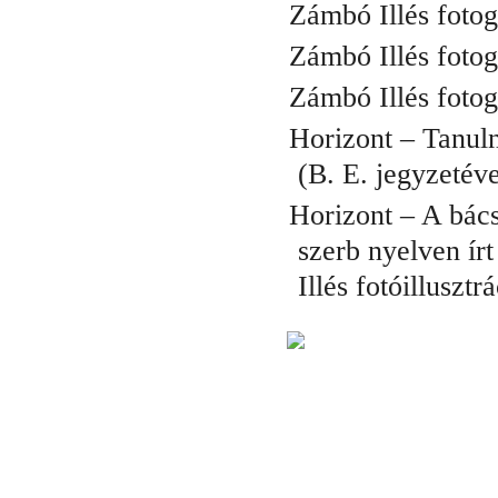
Zámbó Illés fotogr
Zámbó Illés fotogr
Zámbó Illés fotogr
Horizont – Tanuln
(B. E. jegyzetével
Horizont – A bács
szerb nyelven ír
Illés fotóillusztr