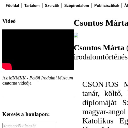
Főoldal
Tartalom
Szerzők
Szépirodalom
Publicisztikák
Á
Videó
Csontos Márt
Csontos Márta
(
irodalomtörténés
Az
MNMKK - Petőfi Irodalmi Múzeum
CSONTOS MÁ
csatorna videója
tanár, költő,
diplomáját 
magyar-angol 
Keresés a honlapon:
Katolikus Eg