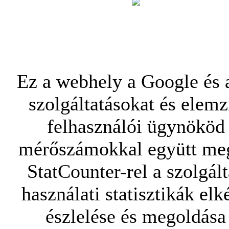
Ez a webhely a Google és a
szolgáltatásokat és elemz
felhasználói ügynököd 
mérőszámokkal együtt mego
StatCounter-rel a szolgál
használati statisztikák elk
észlelése és megoldása