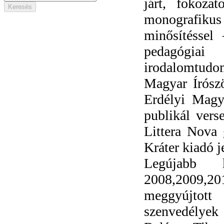
járt, fokoza
monografikus
minősítéssel
pedagógia
irodalomtudom
Magyar Írósz
Erdélyi Magy
publikál vers
Littera Nova
Kráter kiadó j
Legújabb k
2008,2009,20
meggyújtott
szenvedélyek 