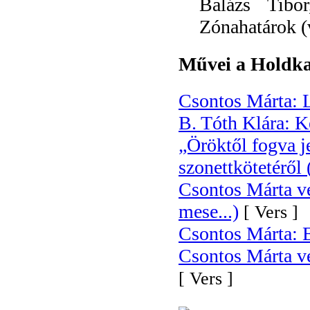
Balázs Tibo
Zónahatárok (
Művei a Holdka
Csontos Márta: L
B. Tóth Klára: K
„Öröktől fogva j
szonettkötetéről
Csontos Márta ve
mese...)
[ Vers ]
Csontos Márta: 
Csontos Márta ve
[ Vers ]