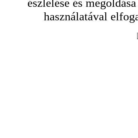
észlelése és megoldása
használatával elfoga