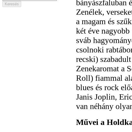
bányászfaluban é
Zenélek, verseket
a magam és szűk
két éve nagyobb 
sváb hagyományok
csolnoki rabtábo
recski) szabadult 
Zenekaromat a So
Roll) fiammal al
blues és rock elő
Janis Joplin, Er
van néhány olyan
Művei a Holdka