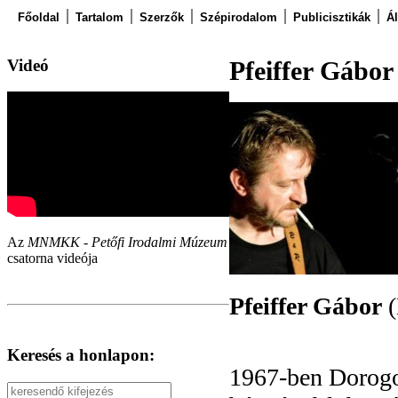
Főoldal
Tartalom
Szerzők
Szépirodalom
Publicisztikák
Á
Videó
Pfeiffer Gábor
Az
MNMKK - Petőfi Irodalmi Múzeum
csatorna videója
Pfeiffer Gábor
(
Keresés a honlapon:
1967-ben Dorogo