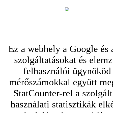
Ez a webhely a Google és a
szolgáltatásokat és elemz
felhasználói ügynököd 
mérőszámokkal együtt mego
StatCounter-rel a szolgál
használati statisztikák elk