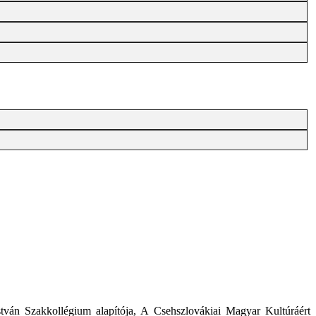
stván Szakkollégium alapítója, A Csehszlovákiai Magyar Kultúráért