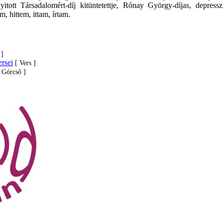
yitott Társadalomért-díj kitüntetettje, Rónay György-díjas, depres
 hittem, ittam, írtam.
 ]
rsei
[ Vers ]
 Górcső ]