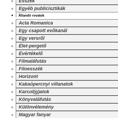
Esszék
Egyéb publicisztikák
Állandó rovatok
Acta Romanica
Egy csapott evőkanál
Egy versről
Élet-pergető
Évértékelő
Filmaláfutás
Filoesszék
Horizont
Kakaópercnyi villanatok
Karcol(g)atok
Könyvaláfutás
Különvélemény
Magyar fanyar