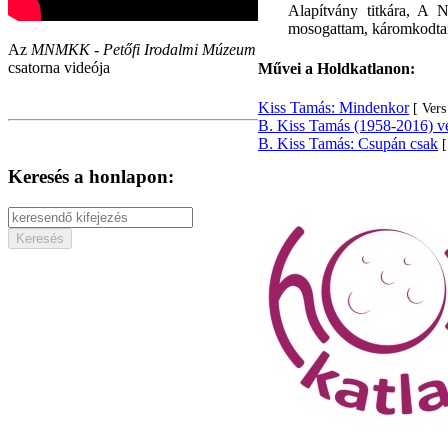
Alapítvány titkára, A N
mosogattam, káromkodtam,
Az
MNMKK - Petőfi Irodalmi Múzeum
csatorna videója
Művei a Holdkatlanon:
Kiss Tamás: Mindenkor
[ Vers
B. Kiss Tamás (1958-2016) ve
B. Kiss Tamás: Csupán csak
[
Keresés a honlapon: