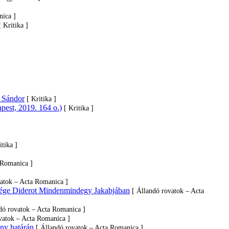
nica ]
[ Kritika ]
i Sándor
[ Kritika ]
pest, 2019. 164 o.)
[ Kritika ]
itika ]
 Romanica ]
vatok – Acta Romanica ]
hetősége Diderot Mindenmindegy Jakabjában
[ Állandó rovatok – Acta
dó rovatok – Acta Romanica ]
vatok – Acta Romanica ]
ény határán
[ Állandó rovatok – Acta Romanica ]