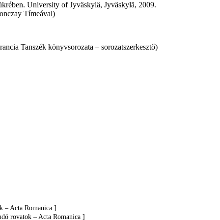
ükrében. University of Jyväskylä, Jyväskylä, 2009.
blonczay Tímeával)
ancia Tanszék könyvsorozata – sorozatszerkesztő)
ok – Acta Romanica ]
ndó rovatok – Acta Romanica ]