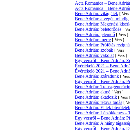
Acta Romanica – Bene Adrián:
Acta Romanica – Bene Adrián:
Bene Adrián: világjáték
[ Vers 
Bene Adrián: a végén mindig
Bene Adrián: Megértési kísérl
Bene Adrián: beletörődés
[ Ve
Bene Adrián: jelenidő
[ Vers ]
Bene Adrián: merre
[ Vers ]
Bene Adrián: Prófétás rezign
Bene Adrián: szobák
[ Vers ]
Bene Adrián: vakolat
[ Vers ]
Egy versről – Bene Adrián: Z
Évértékelő 2021 – Bene Adri
Évértékelő 2021 – Bene Adriá
Bene Adrián: száradunk
[ Vers
Egy versről – Bene Adrián: P
Bene Adrián: Transzgeneráció
Bene Adrián: akmé
[ Vers ]
Bene Adrián: akadozik
[ Vers 
Bene Adrián: tétova tudás
[ Ve
Bene Adrián: Elitek bűvöletéb
Bene Adrián: Létzökkenés – 
Egy versről – Bene Adrián: Pi
Bene Adrián: A hiány tágasság
Egy versről – Bene Adrián: D