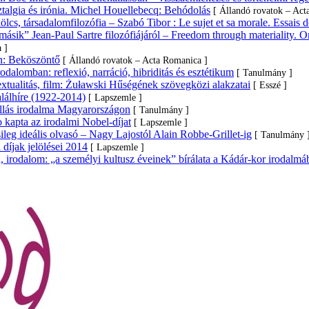
talgia és irónia. Michel Houellebecq: Behódolás
[ Állandó rovatok – Act
cs, társadalomfilozófia – Szabó Tibor : Le sujet et sa morale. Essais d
sik” Jean-Paul Sartre filozófiájáról – Freedom through materiality. Onto
 ]
n: Beköszöntő
[ Állandó rovatok – Acta Romanica ]
dalomban: reflexió, narráció, hibriditás és esztétikum
[ Tanulmány ]
extualitás, film: Żuławski Hűségének szövegközi alakzatai
[ Esszé ]
lálhíre (1922-2014)
[ Lapszemle ]
állás irodalma Magyarországon
[ Tanulmány ]
kapta az irodalmi Nobel-díjat
[ Lapszemle ]
ileg ideális olvasó – Nagy Lajostól Alain Robbe-Grillet-ig
[ Tanulmány 
 díjak jelölései 2014
[ Lapszemle ]
, irodalom: „a személyi kultusz éveinek” bírálata a Kádár-kor irodalmá