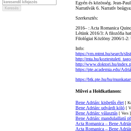
Egyén és közösség. Jean-Paul 
Narratívák 6. Narratív beágya
Szerkesztés:
2016– : Acta Romanica Quinq
Létünk 2016/3: A filozófia ha
Filológiai Közlöny 2006/1-2: 
Info:
https://vm.mtmt.hu/search/s
http://mta.hu/koztestuleti_t
http://www.doktori.hu/inde
https://pte.academia.edu/Adr
https://btk.pte.hu/hu/munkata
Művei a Holdkatlanon:
Bene Adrián: kisbetűs élet
[ K
Bene Adrián: udvárdi kóló
[ V
Bene Adrián: választás
[ Vers ]
Bene Adrián: mandulaillatú p
Acta Romanica – Bene Adrián:
Acta Romanica – Bene Adrián: