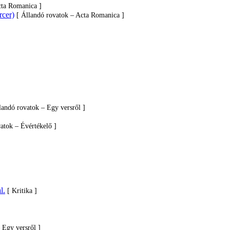
cta Romanica ]
rcer)
[ Állandó rovatok – Acta Romanica ]
landó rovatok – Egy versről ]
atok – Évértékelő ]
l.
[ Kritika ]
 Egy versről ]