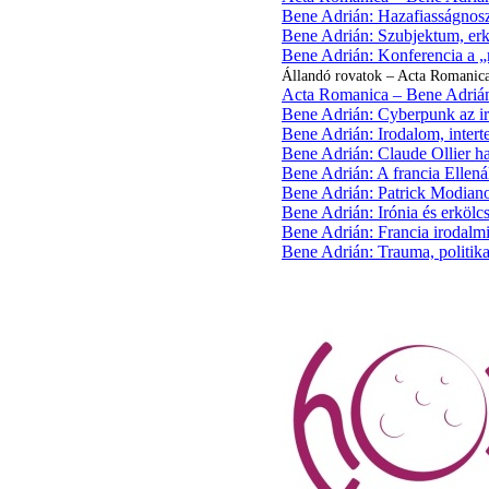
Bene Adrián: Hazafiasságnosz
Bene Adrián: Szubjektum, erköl
Bene Adrián: Konferencia a „má
Állandó rovatok – Acta Romanica
Acta Romanica – Bene Adriá
Bene Adrián: Cyberpunk az iro
Bene Adrián: Irodalom, intert
Bene Adrián: Claude Ollier ha
Bene Adrián: A francia Ellen
Bene Adrián: Patrick Modiano 
Bene Adrián: Irónia és erkölcs
Bene Adrián: Francia irodalmi
Bene Adrián: Trauma, politika