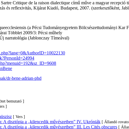
Sartre Critique de la raison dialectique című műve a magyar recepció t
zás és reflexivitás, Kijárat Kiadó, Budapest, 2007. (szerkesztőként, Ja
ueecclesiensis (a Pécsi Tudományegyetem Bölcsészettudományi Kar Fr
tárai Többlet 2009/3: Pécsi műhely
Új narratológia (Jablonczay Tímeával)
list.php?lang=0&AuthorID=10022130
agok?PersonId=24994
x.php?menuid=192&sz_ID=9608
iánBene
rsak/dr-bene-adrian-phd
ötet bemutató ]
ers ]
hüszisz
[ Vers ]
 A disztópia a „kilencedik művészetben” IV. Ukróniák
[ Állandó rovat
 A disztópia a „kilencedik művészetben” III. Les Cités obscures
[ Álla