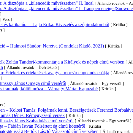
 A disztópia a „kilencedik művészetben” II. Incal
[ Állandó rovatok – A
 A disztópia a „kilencedik művészetben” I. Transperceneige (Snowpie
]
[ Vers ]
et és karikatúra – Lajta Erika: Kivezetés a szépirodalomból
[ Kritika ]
rs ]
áció – Halmosi Sándor: Neretva (Gondolat Kiadó, 2021)
[ Kritika ]
elk Zoltán Tandori-kommentárja a Királyok és népek című versben
[ Ál
án
[ Állandó rovatok – Évértékelő ]
n: Értékek és értékelések avagy a mocsár cuppanós csókja
[ Állandó rov
 ]
ilinszky János Omega című verséről
[ Állandó rovatok – Egy versről ]
s traumák, költői próza – Várnagy Márta: Kapuzábé
[ Kritika ]
]
rs ]
en – Kolosi Tamás: Polgárnak lenni. Beszélgetések Ferenczi Borbáláva
Tamás Dénes: Rémegyszerű versek
[ Kritika ]
linszky János Szabadulás című verséről
[ Állandó rovatok – Egy versről ]
a – Fábián István Fölsértett ég című kötetéről
[ Kritika ]
ialogikusság Bertók László Válaszoló című versében
[ Állandó rovatok –