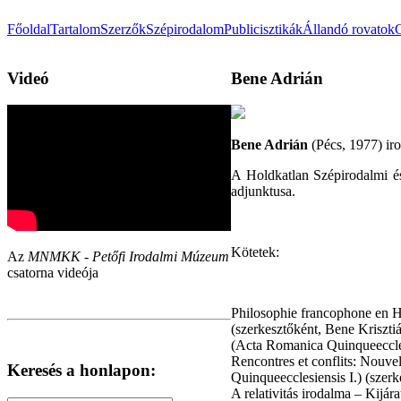
Főoldal
Tartalom
Szerzők
Szépirodalom
Publicisztikák
Állandó rovatok
Videó
Bene Adrián
Bene Adrián
(Pécs, 1977) iro
A Holdkatlan Szépirodalmi é
adjunktusa.
Kötetek:
Az
MNMKK - Petőfi Irodalmi Múzeum
csatorna videója
Philosophie francophone en 
(szerkesztőként, Bene Kriszt
(Acta Romanica Quinqueeccles
Rencontres et conflits: Nouv
Keresés a honlapon:
Quinqueecclesiensis I.) (szer
A relativitás irodalma – Kijár