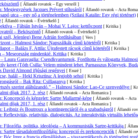
Beköszöntő
[ Állandó rovatok – Egy versről ]
 Megjegyzések Jacques Prévert stílusáról
[ Állandó rovatok – Acta Roma
pó utca – egy nő a történelemben (Szilasi Katalin: Egy régi történet)
0
[ Állandó rovatok – Évértékelő ]
ktíva – Fábián István – Mohai V. Lajos: kettős:pont
[ Kritika ]
ovatról – Beköszöntő
[ Állandó rovatok – Évértékelő ]
i szél, Jelenleg) Bene Adrián fordításában
[ Vers ]
izont – Halmosi Sándor: Napszálkák című kötetéről
[ Kritika ]
lapot – Balázs F. Attila: Újrafestett rácsok című kötetéről
[ Kritika ]
 – Meseország mindenkié. Kritika
[ Kritika ]
 – Laura Garavaglia: Csendkvantumok, Fordította és válogatta Halmos
ktív keret (Tóth Csilla: Velem mindent lehet. Parnasszus Könyvek, Buda
s David Almond ifjúsági regényei
[ Esszé ]
se, halál – Hekl Krisztina: A legjobb sehol
[ Kritika ]
rongásról – Bak Rita: Csillaganya
[ Kritika ]
tetszés szerint aláhúzandó.” – Halmosi Sándor: Lao-Ce szenvedélye
[ Kr
lmi díjak 2017. 2. rész
[ Állandó rovatok – Acta Romanica ]
 Koncepció és képzelet: Sartre Mallarmé-képe
[ Állandó rovatok – Acta
lmi díjak 2017, 1. rész
[ Állandó rovatok – Acta Romanica ]
 Leibniz és Boutroux a kontingenciáról és a szabadságról
[ Állandó ro
eflexivitás, relativitás, dialogicitás. Az interaktivitás virtuális le
Filozófia, politika, ideológia – A kommunisták Sartre-kritikája
[ Állan
 Sartre társadalomfilozófiája: koncepció és prekoncepciók
[ Állandó ro
Bóc Imre a francia ellenállásban – visszaemlékezés és történelmi reg