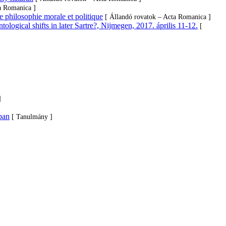
a Romanica ]
e philosophie morale et politique
[ Állandó rovatok – Acta Romanica ]
logical shifts in later Sartre?, Nijmegen, 2017. április 11-12.
[
]
ban
[ Tanulmány ]