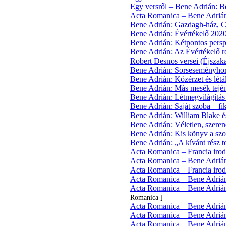
Egy versről – Bene Adrián: 
Acta Romanica – Bene Adrián:
Bene Adrián: Gazdagh-ház, Csa
Bene Adrián: Évértékelő 202
Bene Adrián: Kétpontos perspe
Bene Adrián: Az Évértékelő r
Robert Desnos versei (Éjszaka
Bene Adrián: Sorseseményhor
Bene Adrián: Közérzet és létál
Bene Adrián: Más mesék tején
Bene Adrián: Létmegvilágítás
Bene Adrián: Saját szoba – fi
Bene Adrián: William Blake é
Bene Adrián: Véletlen, szerenc
Bene Adrián: Kis könyv a szo
Bene Adrián: „A kívánt rész 
Acta Romanica – Francia iroda
Acta Romanica – Bene Adrián:
Acta Romanica – Francia iroda
Acta Romanica – Bene Adrián:
Acta Romanica – Bene Adrián: R
Romanica ]
Acta Romanica – Bene Adrián: 
Acta Romanica – Bene Adrián:
Acta Romanica – Bene Adrián: 