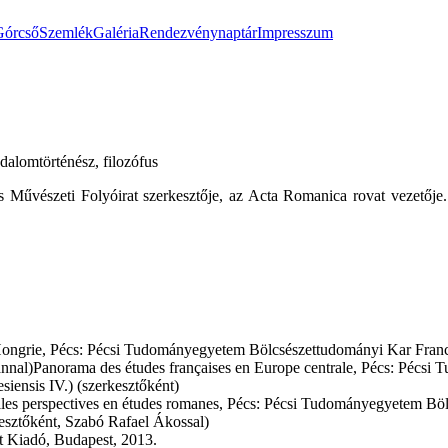
Górcső
Szemlék
Galéria
Rendezvénynaptár
Impresszum
dalomtörténész, filozófus
s Művészeti Folyóirat szerkesztője, az Acta Romanica rovat vezető
Hongrie, Pécs: Pécsi Tudományegyetem Bölcsészettudományi Kar Franc
iánnal)Panorama des études françaises en Europe centrale, Pécs: Pécs
iensis IV.) (szerkesztőként)
elles perspectives en études romanes, Pécs: Pécsi Tudományegyetem B
kesztőként, Szabó Rafael Ákossal)
at Kiadó, Budapest, 2013.