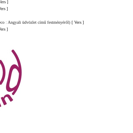
Vers ]
Vers ]
eco : Angyali üdvözlet című festményéről)
[ Vers ]
Vers ]