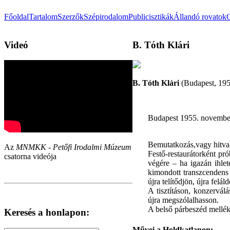
Főoldal
Tartalom
Szerzők
Szépirodalom
Publicisztikák
Állandó rovatok
Videó
B. Tóth Klári
B. Tóth Klári
(Budapest, 1955)
Budapest 1955. novembe
Bemutatkozás,vagy hitval
Az
MNMKK - Petőfi Irodalmi Múzeum
Festő-restaurátorként pr
csatorna videója
végére – ha igazán ihlet
kimondott transzcendens 
újra telítődjön, újra felá
A tisztításon, konzervál
újra megszólalhasson.
A belső párbeszéd mellékt
Keresés a honlapon:
Művei a Holdkatlanon: