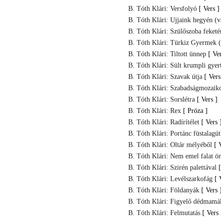
B. Tóth Klári: Versfolyó
[ Vers ]
B. Tóth Klári: Ujjaink hegyén (v
B. Tóth Klári: Szülőszoba feketé
B. Tóth Klári: Türkiz Gyermek (
B. Tóth Klári: Tiltott ünnep
[ Ve
B. Tóth Klári: Sült krumpli gye
B. Tóth Klári: Szavak útja
[ Vers
B. Tóth Klári: Szabadságmozaik
B. Tóth Klári: Sorslétra
[ Vers ]
B. Tóth Klári: Rex
[ Próza ]
B. Tóth Klári: Radírítélet
[ Vers 
B. Tóth Klári: Portánc füstalagú
B. Tóth Klári: Oltár mélyéből
[ 
B. Tóth Klári: Nem emel falat ö
B. Tóth Klári: Szirén palettával
B. Tóth Klári: Levélszarkofág
[ 
B. Tóth Klári: Földanyák
[ Vers 
B. Tóth Klári: Figyelő dédmamá
B. Tóth Klári: Felmutatás
[ Vers 