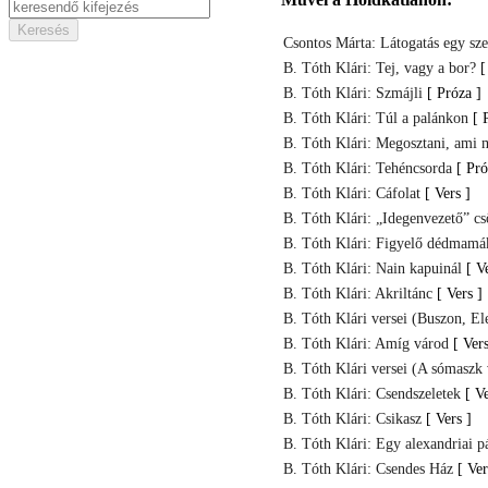
Csontos Márta: Látogatás egy sze
B. Tóth Klári: Tej, vagy a bor?
[
B. Tóth Klári: Szmájli
[ Próza ]
B. Tóth Klári: Túl a palánkon
[ 
B. Tóth Klári: Megosztani, ami 
B. Tóth Klári: Tehéncsorda
[ Pró
B. Tóth Klári: Cáfolat
[ Vers ]
B. Tóth Klári: „Idegenvezető” cs
B. Tóth Klári: Figyelő dédmamá
B. Tóth Klári: Nain kapuinál
[ V
B. Tóth Klári: Akriltánc
[ Vers ]
B. Tóth Klári versei (Buszon, El
B. Tóth Klári: Amíg várod
[ Vers
B. Tóth Klári versei (A sómaszk 
B. Tóth Klári: Csendszeletek
[ Ve
B. Tóth Klári: Csikasz
[ Vers ]
B. Tóth Klári: Egy alexandriai p
B. Tóth Klári: Csendes Ház
[ Ver