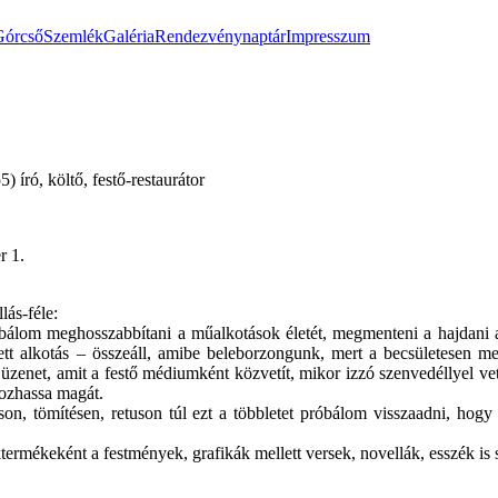
Górcső
Szemlék
Galéria
Rendezvénynaptár
Impresszum
 író, költő, festő-restaurátor
r 1.
lás-féle:
óbálom meghosszabbítani a műalkotások életét, megmenteni a hajdani a
ett alkotás – összeáll, amibe beleborzongunk, mert a becsületesen meg
üzenet, amit a festő médiumként közvetít, mikor izzó szenvedéllyel ve
ldozhassa magát.
áson, tömítésen, retuson túl ezt a többletet próbálom visszaadni, hog
ermékeként a festmények, grafikák mellett versek, novellák, esszék is sz