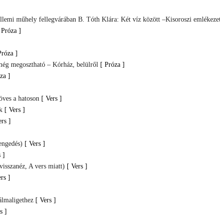
llemi műhely fellegvárában B. Tóth Klára: Két víz között –Kisoroszi emlékeze
 Próza ]
Próza ]
még megosztható – Kórház, belülről
[ Próza ]
za ]
öves a hatoson
[ Vers ]
k
[ Vers ]
ers ]
engedés)
[ Vers ]
 ]
visszanéz, A vers miatt)
[ Vers ]
rs ]
álmaligethez
[ Vers ]
s ]