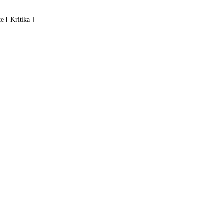
te
[ Kritika ]