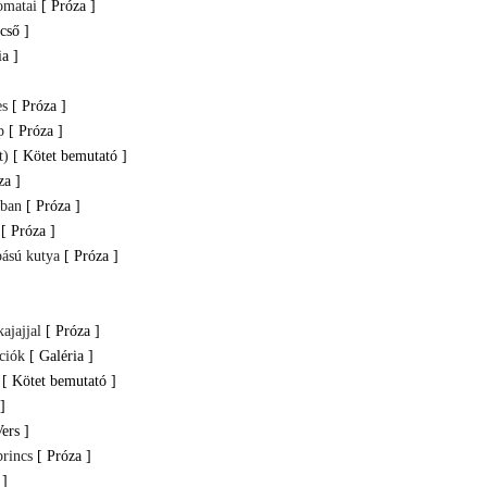
omatai
[ Próza ]
cső ]
ia ]
es
[ Próza ]
p
[ Próza ]
t)
[ Kötet bemutató ]
za ]
sban
[ Próza ]
[ Próza ]
bású kutya
[ Próza ]
]
ajajjal
[ Próza ]
ációk
[ Galéria ]
[ Kötet bemutató ]
]
Vers ]
brincs
[ Próza ]
 ]