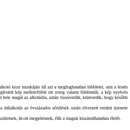
lkotó keze munkáján túl azt a megfoghatatlan többletet, ami a festés
festett kép mellett/fölött ott rezeg valami földöntúli, a kép nyelvén
ti bele magát az alkotásba, aztán összeomlik, kiüresedik, hogy később
y a műalkotás az évszázados sérülések során elveszett eredeti üzenete
ületnek, itt-ott megjelennek, élik a maguk kiszámíthatatlan életét.