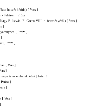
álasz húsvét hétfőn)
[ Vers ]
n - fehéren
[ Próza ]
Nagy B. István: El Greco VIII. c. festményéről)
[ Vers ]
rs ]
rtyafényben
[ Próza ]
 ]
ok
[ Próza ]
]
tban
[ Vers ]
Vers ]
nmaga és az emberek közé
[ Interjú ]
[ Próza ]
Vers ]
]
k
[ Vers ]
]