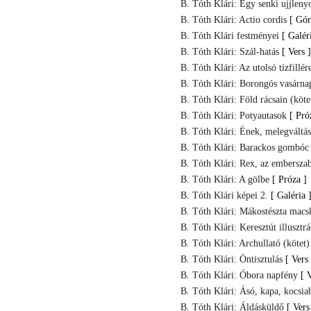
B. Tóth Klári: Egy senki ujjleny
B. Tóth Klári: Actio cordis
[ Gór
B. Tóth Klári festményei
[ Galér
B. Tóth Klári: Szál-hatás
[ Vers ]
B. Tóth Klári: Az utolsó tízfillér
B. Tóth Klári: Borongós vasárna
B. Tóth Klári: Föld rácsain (köte
B. Tóth Klári: Potyautasok
[ Pró
B. Tóth Klári: Ének, melegváltá
B. Tóth Klári: Barackos gombóc
B. Tóth Klári: Rex, az embersza
B. Tóth Klári: A gölbe
[ Próza ]
B. Tóth Klári képei 2.
[ Galéria 
B. Tóth Klári: Mákostészta macsk
B. Tóth Klári: Keresztút illusztr
B. Tóth Klári: Archullató (kötet)
B. Tóth Klári: Öntisztulás
[ Vers 
B. Tóth Klári: Óbora napfény
[ 
B. Tóth Klári: Ásó, kapa, kocsia
B. Tóth Klári: Áldásküldő
[ Vers