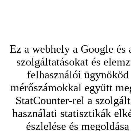
Ez a webhely a Google és a
szolgáltatásokat és elemz
felhasználói ügynököd 
mérőszámokkal együtt mego
StatCounter-rel a szolgál
használati statisztikák elk
észlelése és megoldása