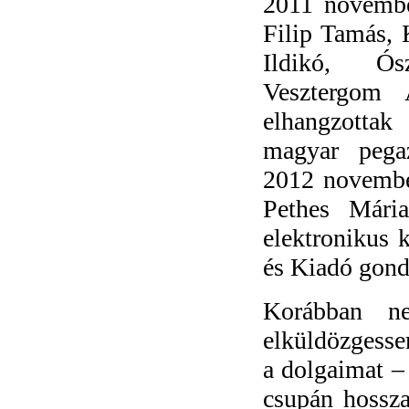
2011 novembe
Filip Tamás, 
Ildikó, Ó
Vesztergom 
elhangzotta
magyar pega
2012 novembe
Pethes Mária
elektronikus 
és Kiadó gond
Korábban n
elküldözgesse
a dolgaimat –
csupán hossza