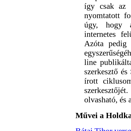
így csak az 
nyomtatott f
úgy, hogy a
internetes fe
Azóta pedig 
egyszerűség
line publiká
szerkesztő és
írott ciklus
szerkesztőjé
olvasható, és a
Művei a Holdka
Bátai Tibor verse