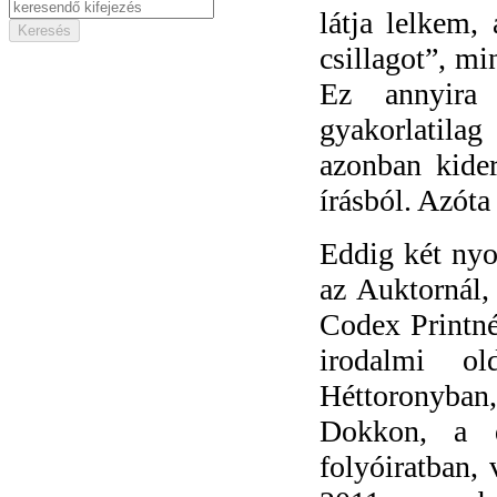
látja lelkem,
csillagot”, mi
Ez annyira
gyakorlati
azonban kide
írásból. Azóta
Eddig két nyo
az Auktornál,
Codex Printné
irodalmi ol
Héttoronyban,
Dokkon, a 
folyóiratban,