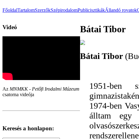
Főoldal
Tartalom
Szerzők
Szépirodalom
Publicisztikák
Állandó rovatok
Videó
Bátai Tibor
Bátai Tibor
(Bud
1951-ben s
Az
MNMKK - Petőfi Irodalmi Múzeum
gimnazistakén
csatorna videója
1974-ben Vas
álltam egy 
olvasószer
Keresés a honlapon:
rendszerellene