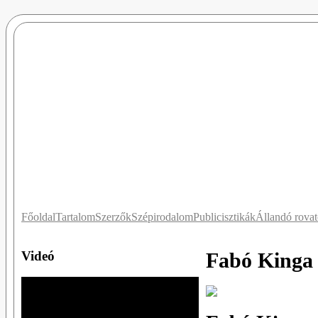
Főoldal
Tartalom
Szerzők
Szépirodalom
Publicisztikák
Állandó rova
Videó
Fabó Kinga