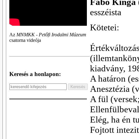
Fabó Kinga
esszéista
Kötetei:
Az
MNMKK - Petőfi Irodalmi Múzeum
csatorna videója
Értékváltozá
(illemtanköny
kiadvány, 19
Keresés a honlapon:
A határon (e
Anesztézia (
A fül (verse
Ellenfülbeva
Elég, ha én 
Fojtott intezi