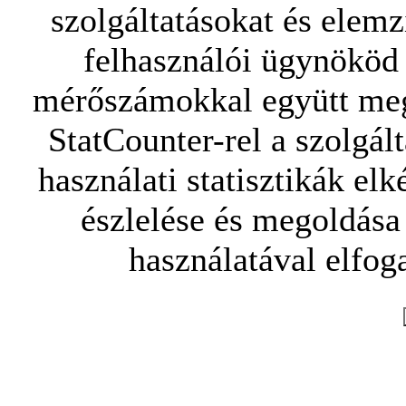
szolgáltatásokat és elemz
felhasználói ügynököd 
mérőszámokkal együtt mego
StatCounter-rel a szolgál
használati statisztikák elk
észlelése és megoldása
használatával elfoga