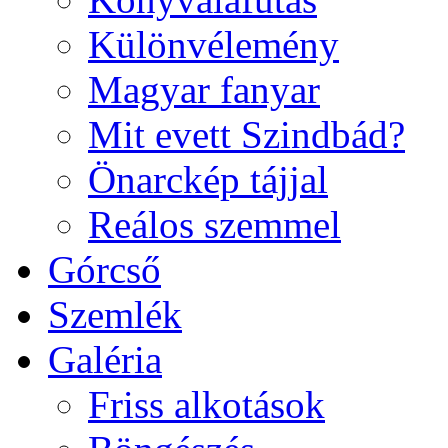
Különvélemény
Magyar fanyar
Mit evett Szindbád?
Önarckép tájjal
Reálos szemmel
Górcső
Szemlék
Galéria
Friss alkotások