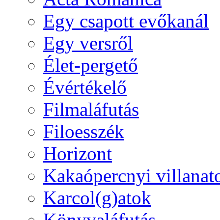
Egy csapott evőkanál
Egy versről
Élet-pergető
Évértékelő
Filmaláfutás
Filoesszék
Horizont
Kakaópercnyi villanat
Karcol(g)atok
Könyvaláfutás