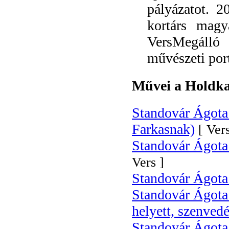
pályázatot. 
kortárs magy
VersMegálló
művészeti por
Művei a Holdka
Standovár Ágota
Farkasnak)
[ Vers
Standovár Ágota 
Vers ]
Standovár Ágota:
Standovár Ágota 
helyett, szenved
Standovár Ágota v