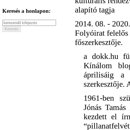
kulturális rende
alapító tagja
Keresés a honlapon:
2014. 08. - 2020
Folyóirat felelős
főszerkesztője.
a dokk.hu fü
Kínálom blog
áprilisáig a
szerkesztője. 
1961-ben szül
Jónás Tamás 
kezdett el ír
“pillanatfel