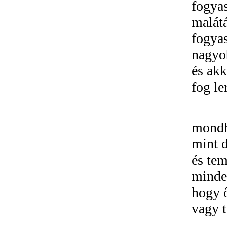
fogyas
malát
fogya
nagyo
és akk
fog le
mondh
mint 
és te
minde
hogy ő
vagy 