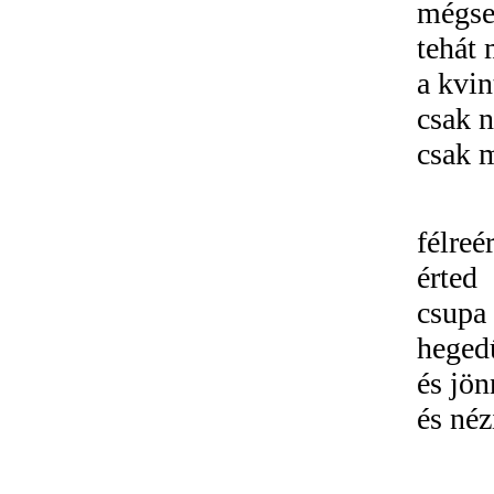
mégsem
tehát 
a kvi
csak 
csak 
félreé
érted
csupa 
heged
és jön
és néz