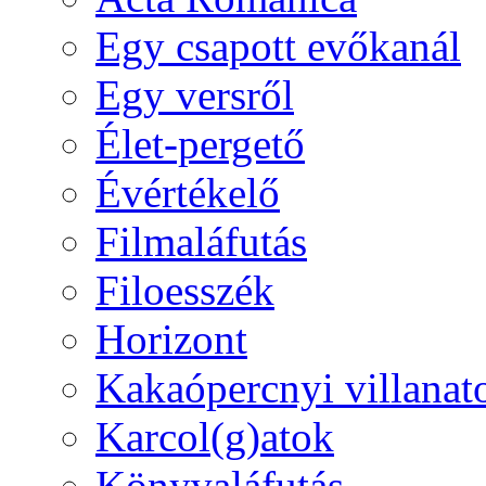
Egy csapott evőkanál
Egy versről
Élet-pergető
Évértékelő
Filmaláfutás
Filoesszék
Horizont
Kakaópercnyi villanat
Karcol(g)atok
Könyvaláfutás