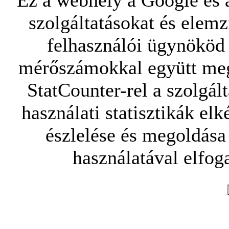
Ez a webhely a Google és a
szolgáltatásokat és elemz
felhasználói ügynököd 
mérőszámokkal együtt mego
StatCounter-rel a szolgál
használati statisztikák elk
észlelése és megoldása
használatával elfoga