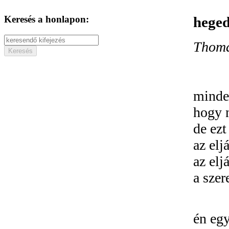
Keresés a honlapon:
hege
Thoma
minde
hogy 
de ezt
az elj
az elj
a szer
én eg