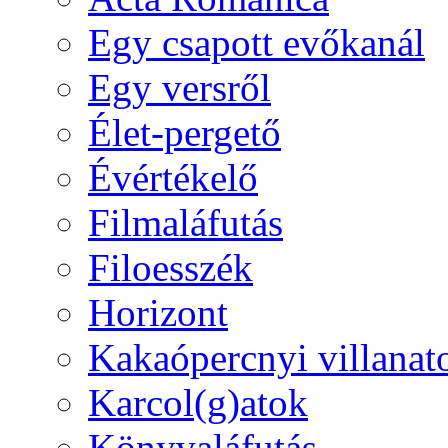
Egy csapott evőkanál
Egy versről
Élet-pergető
Évértékelő
Filmaláfutás
Filoesszék
Horizont
Kakaópercnyi villanat
Karcol(g)atok
Könyvaláfutás