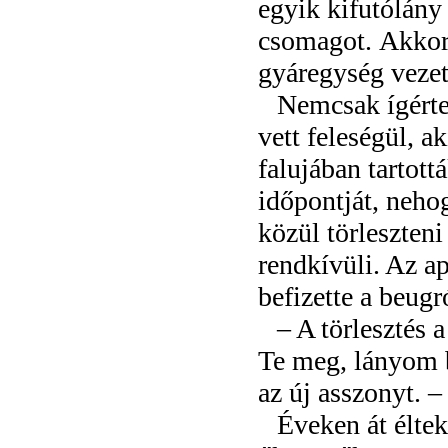
egyik kifutólány
csomagot. Akkor 
gyáregység vezet
Nemcsak ígérte
vett feleségül, a
falujában tartott
időpontját, neho
közül törleszten
rendkívüli. Az a
befizette a beugr
– A törlesztés 
Te meg, lányom b
az új asszonyt. 
Éveken át élte