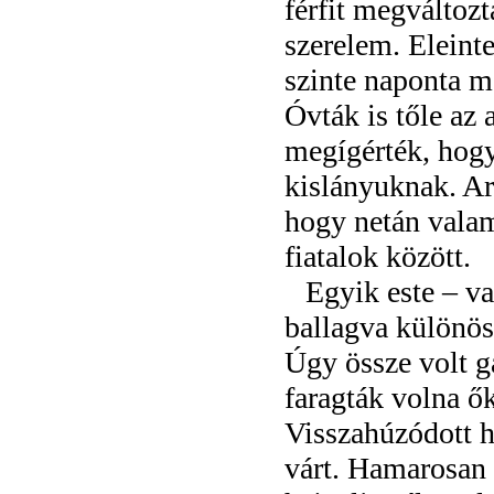
férfit megváltozt
szerelem. Eleinte
szinte naponta m
Óvták is tőle az 
megígérték, hogy
kislányuknak. Ar
hogy netán valam
fiatalok között.
Egyik este – va
ballagva különös 
Úgy össze volt 
faragták volna ők
Visszahúzódott h
várt. Hamarosan 