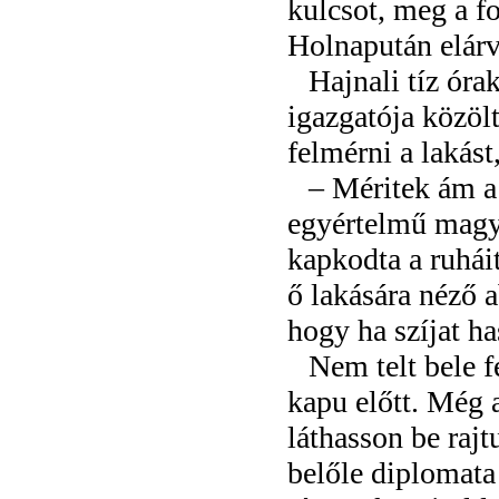
kulcsot, meg a fo
Holnapután elárv
Hajnali tíz óra
igazgatója közölt
felmérni a lakást
– Méritek ám a
egyértelmű magy
kapkodta a ruhái
ő lakására néző 
hogy ha szíjat ha
Nem telt bele f
kapu előtt. Még a
láthasson be rajt
belőle diplomata