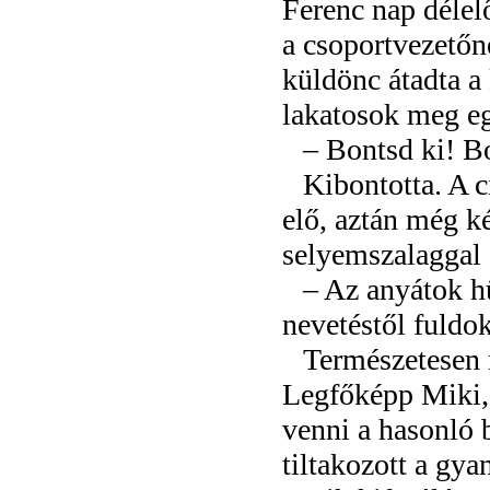
Ferenc nap délel
a csoportvezetőn
küldönc átadta a 
lakatosok meg eg
– Bontsd ki! B
Kibontotta. A 
elő, aztán még k
selyemszalaggal 
– Az anyátok h
nevetéstől fuldok
Természetesen 
Legfőképp Miki, 
venni a hasonló
tiltakozott a gya