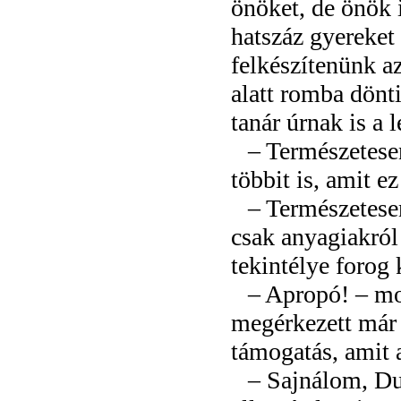
önöket, de önök 
hatszáz gyereket 
felkészítenünk az
alatt romba dön
tanár úrnak is a 
– Természetese
többit is, amit e
– Természetesen
csak anyagiakról
tekintélye forog
– Apropó! – mo
megérkezett már 
támogatás, amit a
– Sajnálom, Du