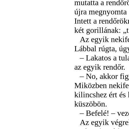
mutatta a rendőr
újra megnyomta 
Intett a rendőrök
két gorillának: „t
Az egyik nekife
Lábbal rúgta, úg
– Lakatos a tul
az egyik rendőr.
– No, akkor fig
Miközben nekifesz
kilincshez ért és
küszöbön.
– Befelé! – vez
Az egyik végreh