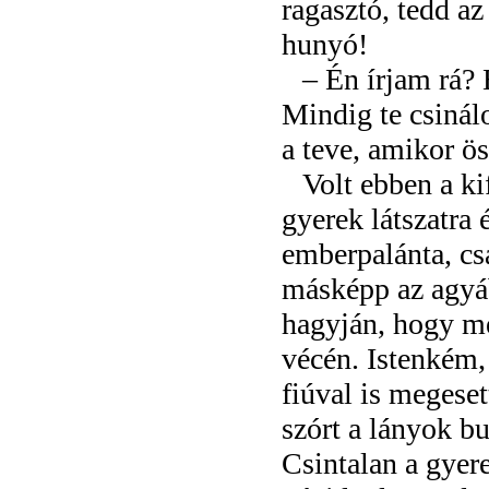
ragasztó, tedd az
hunyó!
– Én írjam rá? 
Mindig te csinál
a teve, amikor ös
Volt ebben a k
gyerek látszatra 
emberpalánta, cs
másképp az agyáb
hagyján, hogy me
vécén. Istenkém,
fiúval is megese
szórt a lányok b
Csintalan a gyer