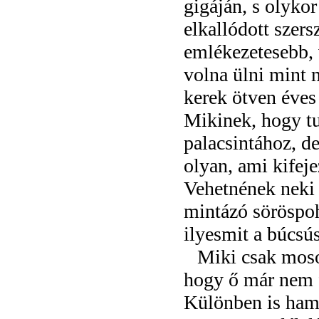
gigáján, s olyko
elkallódott szer
emlékezetesebb, 
volna ülni mint 
kerek ötven éves 
Mikinek, hogy tu
palacsintához, de
olyan, ami kifeje
Vehetnének neki
mintázó söröspoh
ilyesmit a búcsús
Miki csak mosol
hogy ő már nem f
Különben is ham