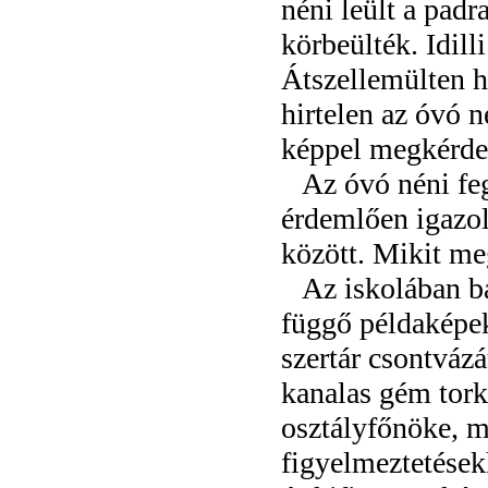
néni leült a pad
körbeülték. Idill
Átszellemülten h
hirtelen az óvó n
képpel megkérde
Az óvó néni feg
érdemlően igazol
között. Mikit me
Az iskolában ba
függő példaképek
szertár csontvázá
kanalas gém tork
osztályfőnöke, me
figyelmeztetésekk