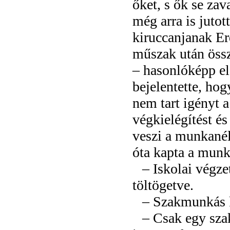
őket, s ők se zav
még arra is juto
kiruccanjanak Er
műszak után össz
– hasonlóképp el
bejelentette, ho
nem tart igényt
végkielégítést é
veszi a munkané
óta kapta a munk
– Iskolai végze
töltögetve.
– Szakmunkás 
– Csak egy sza