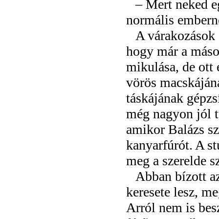
– Mert neked e
normális embern
A várakozások e
hogy már a másod
mikulása, de ott 
vörös macskájána
táskájának gépzsí
még nagyon jól t
amikor Balázs sza
kanyarfúrót. A s
meg a szerelde s
Abban bízott az
keresete lesz, me
Arról nem is besz