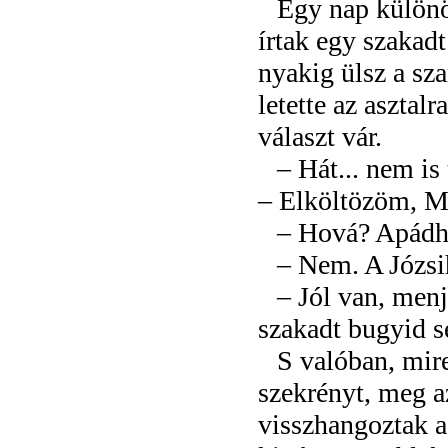
Egy nap különös
írtak egy szakadt
nyakig ülsz a sza
letette az asztalr
választ vár.
– Hát... nem is
– Elköltözöm, Mi
– Hová? Apádh
– Nem. A Józsih
– Jól van, menj
szakadt bugyid s
S valóban, mir
szekrényt, meg az
visszhangoztak a