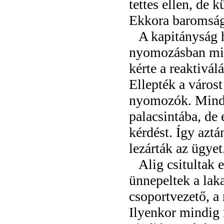
tettes ellen, de 
Ekkora baromság 
A kapitányság h
nyomozásban mind
kérte a reaktivál
Ellepték a város
nyomozók. Mindegy
palacsintába, de 
kérdést. Így azt
lezárták az ügyet
Alig csitultak 
ünnepeltek a lak
csoportvezető, a
Ilyenkor mindig 