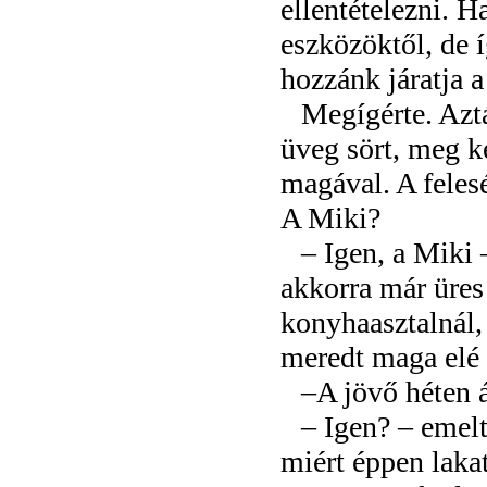
ellentételezni. H
eszközöktől, de 
hozzánk járatja a 
Megígérte. Azt
üveg sört, meg ké
magával. A felesé
A Miki?
– Igen, a Miki 
akkorra már üres
konyhaasztalnál,
meredt maga elé 
–A jövő héten á
– Igen? – emelt
miért éppen laka