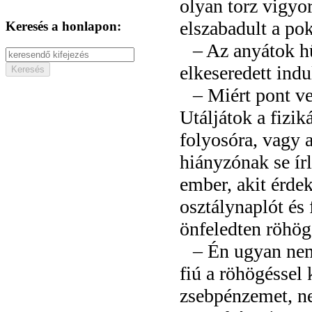
olyan torz vigyor
elszabadult a pok
Keresés a honlapon:
– Az anyátok hü
elkeseredett indu
– Miért pont ve
Utáljátok a fizik
folyosóra, vagy 
hiányzónak se ír
ember, akit érdek
osztálynaplót és 
önfeledten röhö
– Én ugyan nem,
fiú a röhögéssel
zsebpénzemet, n