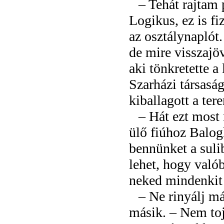
– Tehát rajtam 
Logikus, ez is fi
az osztálynaplót
de mire visszajöv
aki tönkretette 
Szarházi társaság
kiballagott a te
– Hát ezt most
ülő fiúhoz Balog
bennünket a sulib
lehet, hogy valób
neked mindenkit 
– Ne rinyálj már
másik. – Nem toj