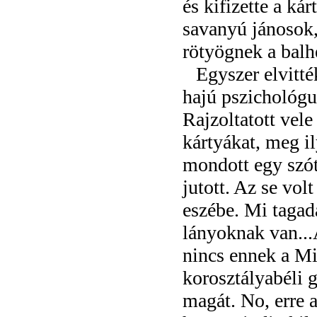
és kifizette a ká
savanyú jánosok,
rötyögnek a balh
Egyszer elvitté
hajú pszichológu
Rajzoltatott vele
kártyákat, meg i
mondott egy szót
jutott. Az se vol
eszébe. Mi tagadá
lányoknak van...
nincs ennek a Mi
korosztályabéli 
magát. No, erre a