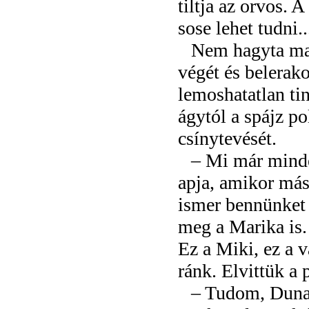
tiltja az orvos.
sose lehet tudni..
Nem hagyta mag
végét és belerako
lemoshatatlan ti
ágytól a spájz p
csínytevését.
– Mi már minde
apja, amikor más
ismer bennünket az
meg a Marika is.
Ez a Miki, ez a 
ránk. Elvittük a p
– Tudom, Dunai