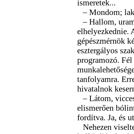
ismeretek...
– Mondom; laka
– Hallom, uram
elhelyezkednie. A
gépészmérnök két
esztergályos sz
programozó. Fél 
munkalehetőséget
tanfolyamra. Err
hivatalnok keser
– Látom, vicce
elismerően bólin
fordítva. Ja, és 
Nehezen viselte