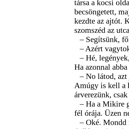
társa a kocsi ol
becsöngetett, ma
kezdte az ajtót. 
szomszéd az utca
– Segítsünk, fő
– Azért vagytok
– Hé, legények,
Ha azonnal abba 
– No látod, azt
Amúgy is kell a 
árverezünk, csak
– Ha a Mikire g
fél órája. Üzen n
– Oké. Mondd m