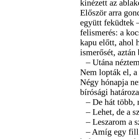
kinézett az ablak
Először arra gond
együtt feküdtek –
felismerés: a kocs
kapu előtt, ahol 
ismerősét, aztán 
– Utána néztem
Nem lopták el, a 
Négy hónapja nem
bírósági határozat
– De hát több, m
– Lehet, de a sz
– Leszarom a sz
– Amíg egy fillé