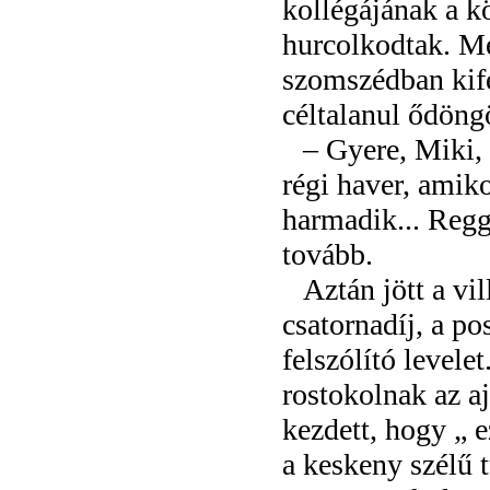
kollégájának a k
hurcolkodtak. Me
szomszédban kife
céltalanul ődöng
– Gyere, Miki, 
régi haver, amiko
harmadik... Regg
tovább.
Aztán jött a vi
csatornadíj, a po
felszólító levele
rostokolnak az aj
kezdett, hogy „ e
a keskeny szélű t