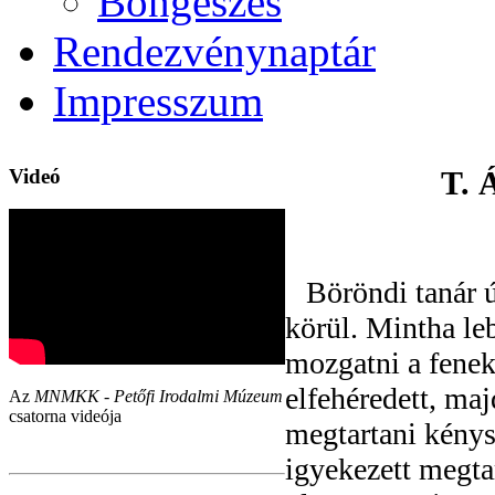
Böngészés
Rendezvénynaptár
Impresszum
Videó
T. 
Böröndi tanár ú
körül. Mintha le
mozgatni a fenek
elfehéredett, maj
Az
MNMKK - Petőfi Irodalmi Múzeum
csatorna videója
megtartani kény
igyekezett megta