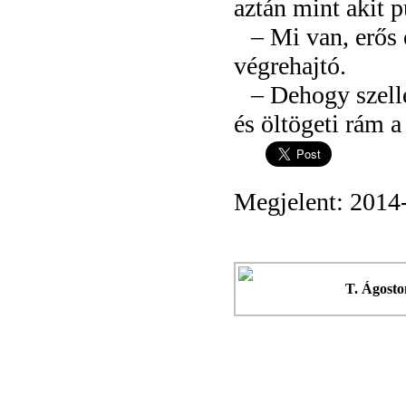
aztán mint akit p
– Mi van, erős 
végrehajtó.
– Dehogy szelle
és öltögeti rám a
Megjelent: 2014
T. Ágosto