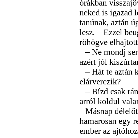
órákban visszajö
neked is igazad l
tanúnak, aztán úg
lesz. – Ezzel beug
röhögve elhajtott
– Ne mondj sem
azért jól kiszúrt
– Hát te aztán 
elárverezik?
– Bízd csak rá
arról koldul val
Másnap délelőtt
hamarosan egy ren
ember az ajtóhoz