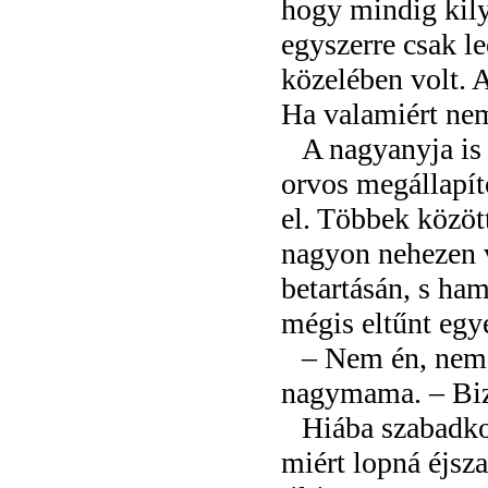
hogy mindig kilyu
egyszerre csak le
közelében volt. 
Ha valamiért ne
A nagyanyja is
orvos megállapíto
el. Többek között
nagyon nehezen vi
betartásán, s ham
mégis eltűnt egy­
– Nem én, nem é
nagymama. – Bizt
Hiába szabadko
miért lopná éjsza