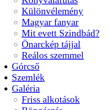
Különvélemény
Magyar fanyar
Mit evett Szindbád?
Önarckép tájjal
Reálos szemmel
Górcső
Szemlék
Galéria
Friss alkotások