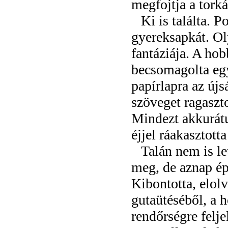
megfojtja a torká
Ki is találta. 
gyereksapkát. Ol
fantáziája. A ho
becsomagolta egy
papírlapra az új
szöveget ragaszto
Mindezt akkurát
éjjel ráakasztotta
Talán nem is le
meg, de aznap ép
Kibontotta, elolv
gutaütéséből, a h
rendőrségre felje