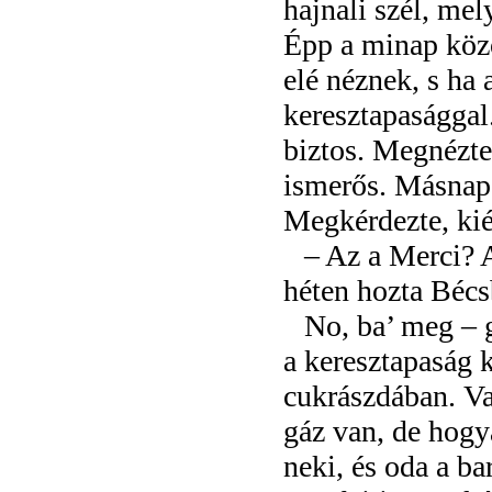
hajnali szél, mel
Épp a minap közö
elé néznek, s ha 
keresztapasággal
biztos. Megnézte 
ismerős. Másnap a
Megkérdezte, kié
– Az a Merci? A
héten hozta Bécs
No, ba’ meg – 
a keresztapaság 
cukrászdában. V
gáz van, de hogy
neki, és oda a ba