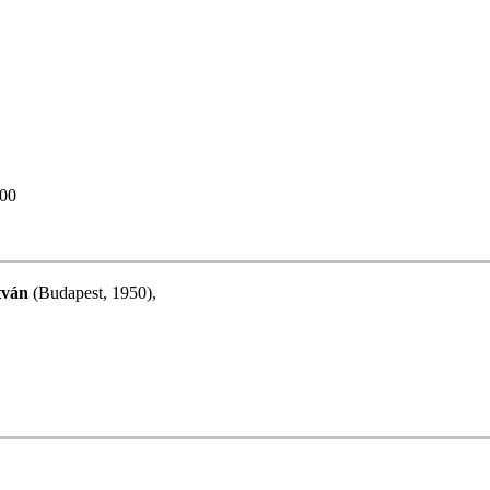
:00
tván
(Budapest, 1950),