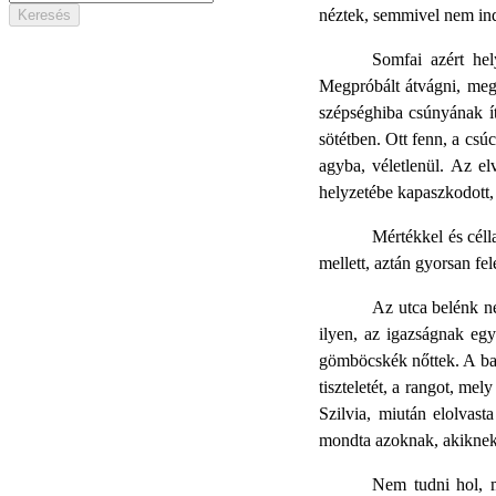
néztek, semmivel nem ind
Somfai azért hel
Megpróbált átvágni, megz
szépséghiba csúnyának ít
sötétben. Ott fenn, a csúc
agyba, véletlenül. Az el
helyzetébe kapaszkodott,
Mértékkel és céll
mellett, aztán gyorsan fe
Az utca belénk ne
ilyen, az igazságnak egy
gömböcskék nőttek. A ba
tiszteletét, a rangot, me
Szilvia, miután elolvas
mondta azoknak, akiknek
Nem tudni hol, me