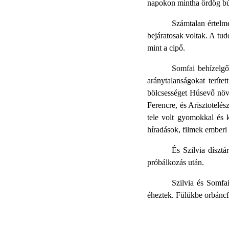
napokon mintha ördög búj
Számtalan értelm
bejáratosak voltak. A tud
mint a cipő.
Somfai behízelgő 
aránytalanságokat teríte
bölcsességet Húsevő növé
Ferencre, és Arisztotelés
tele volt gyomokkal és 
híradások, filmek emberi
És Szilvia dísztá
próbálkozás után.
Szilvia és Somfai
éheztek. Fülükbe orbáncfű