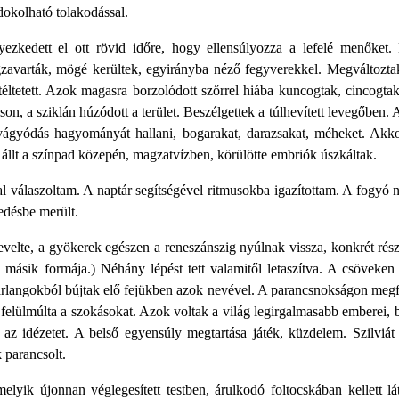
okolható tolakodással.
yezkedett el ott rövid időre, hogy ellensúlyozza a lefelé menőket.
avarták, mögé kerültek, egyirányba néző fegyverekkel. Megváltoztak, 
éltetett. Azok magasra borzolódott szőrrel hiába kuncogtak, cincogt
son, a sziklán húzódott a terület. Beszélgettek a túlhevített levegőben. 
vágyódás hagyományát hallani, bogarakat, darazsakat, méheket. Akkor
 állt a színpad közepén, magzatvízben, körülötte embriók úszkáltak.
al válaszoltam. A naptár segítségével ritmusokba igazítottam. A fogyó 
ledésbe merült.
velte, a gyökerek egészen a reneszánszig nyúlnak vissza, konkrét rés
 másik formája.) Néhány lépést tett valamitől letaszítva. A csöveken
rlangokból bújtak elő fejükben azok nevével. A parancsnokságon megfo
ly felülmúlta a szokásokat. Azok voltak a világ legirgalmasabb emberei,
ta az idézetet. A belső egyensúly megtartása játék, küzdelem. Szilvi
 parancsolt.
lyik újonnan véglegesített testben, árulkodó foltocskában kellett lát