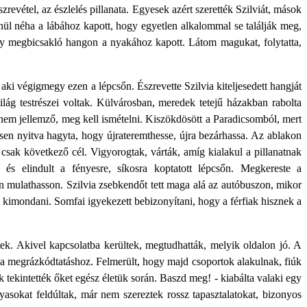
revétel, az észlelés pillanata. Egyesek azért szerették Szilviát, mások
enül néha a lábához kapott, hogy egyetlen alkalommal se találják meg,
 hogy megbicsakló hangon a nyakához kapott. Látom magukat, folytatta,
aki végigmegy ezen a lépcsőn. Észrevette Szilvia kiteljesedett hangját
lág testrészei voltak. Külvárosban, meredek tetejű házakban rabolta
 nem jellemző, meg kell ismételni. Kiszökdösött a Paradicsomból, mert
ösen nyitva hagyta, hogy újrateremthesse, újra bezárhassa. Az ablakon
 csak következő cél. Vigyorogtak, várták, amíg kialakul a pillanatnak
s elindult a fényesre, síkosra koptatott lépcsőn. Megkereste a
n mulathasson. Szilvia zsebkendőt tett maga alá az autóbuszon, mikor
 kimondani. Somfai igyekezett bebizonyítani, hogy a férfiak hisznek a
tek. Akivel kapcsolatba kerültek, megtudhatták, melyik oldalon jó. A
z a megrázkódtatáshoz. Felmerült, hogy majd csoportok alakulnak, fiúk
 tekintették őket egész életük során. Baszd meg! - kiabálta valaki egy
asokat feldúltak, már nem szereztek rossz tapasztalatokat, bizonyos