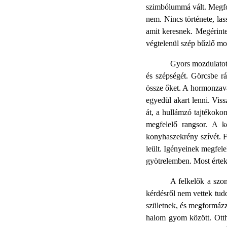
szimbólummá vált. Megford
nem. Nincs története, la
amit keresnek. Megérinte
végtelenül szép bűzlő mo
Gyors mozdulatot 
és szépségét. Görcsbe rá
össze őket. A hormonzava
egyedül akart lenni. Vis
át, a hullámzó tajtékoko
megfelelő rangsor. A k
konyhaszekrény szívét. F
leült. Igényeinek megfel
gyötrelemben. Most értek
A felkelők a szom
kérdésről nem vettek tudo
születnek, és megformázzá
halom gyom között. Ottha