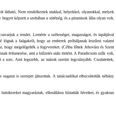
lt látható. Nem rendelkeztek utakkal, helyekkel, olyanokkal, melyek
 hegyet képzett a szobában a sötétség, és a piramisok lába olyan volt,
csavarjuk a rendet. Lemérte a szélességet, magasságot, és lapátjával
felé lógtak a faágakról, hogy az emberek próbáljanak leszűrni valami
e, hogy megelégelték a fegyvereket. (Célba lőttek Jehovára és Szent
 annak felismerése, ami a kiűzetés után történt. A Paradicsom szűk volt,
t a sors. Ami legszebb, az mások szerint legcsúnyább. Csodatettek,
yos sugarai is szerepet játszottak. A tanácsadókat elbocsátották néhány
balsikereket magyaráztak, ellenállásra bíztatták híveiket, és gyakran