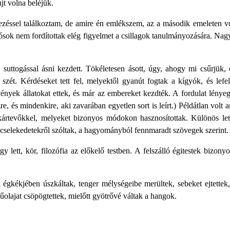
t volna beléjük.
ezéssel találkoztam, de amire én emlékszem, az a második emeleten vo
ósok nem fordítottak elég figyelmet a csillagok tanulmányozására. Nagy
suttogással ásni kezdett. Tökéletesen ásott, úgy, ahogy mi csűrjük, 
tt szét. Kérdéseket tett fel, melyektől gyanút fogtak a kígyók, és le
nyek állatokat ettek, és már az embereket kezdték. A fordulat lényeg
zre, és mindenkire, aki zavarában egyetlen sort is leírt.) Példátlan volt
kártevőkkel, melyeket bizonyos módokon hasznosítottak. Különös let
 cselekedetekről szóltak, a hagyományból fennmaradt szövegek szerint.
rgy lett, kör, filozófia az előkelő testben. A felszálló égitestek bizon
 égkékjében úszkáltak, tenger mélységeibe merültek, sebeket ejtettek, 
olajat csöpögtettek, mielőtt gyötrővé váltak a hangok.