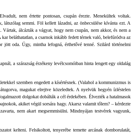
 Elvadult, nem értette pontosan, csupán érezte. Menekültek voltak.
látszólag semmi. Föl kellett lázadni, az önbecsülése kívánta ezt. A
ak. Vártak, álcázták a vágyat, hogy nem csupán, nem akkor, és nem a
A kar beláthatatlan, a csarnok inkább fedett térnek való, belefúródva az
 jött oda. Úgy, mintha lefogná, érthetővé tenné. Szilárd történelmi
napnál, a szárazság érzékeny levélcsomóiban hinta lengett egy oldalág
zletekkel szemben engedett a kísértésnek. (Valahol a kommunizmus is
 átugorva, magukat elrejtve közeledtek. A nyelvük hegyén ízléstelen
galmazott dolgokat dobálták a cél érdekében. Élvezték a hatalmasok
 bajnokok, akiket végül sorsára hagy. Akarsz valamit tőlem? – kérdezte
át zavarta, nem akart megsemmisülni. Mindnyájan testvérek vagyunk,
szatot kelteni. Felsikoltott, tenyerébe temette arcának domborulatát,