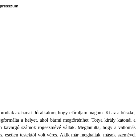
presszum
udorodtak az izmai. Jó alkalom, hogy eláruljam magam. Ki az a büszke,
Megformálta a helyet, ahol bármi megtörténhet. Totya király katonái a
ben kavargó számok rögeszmévé váltak. Megtanulta, hogy a vallomás
os, esetlen testektől volt véres. Akik már meghaltak, mások szemével