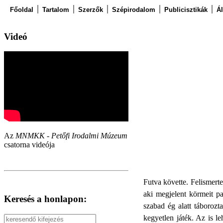
Főoldal
Tartalom
Szerzők
Szépirodalom
Publicisztikák
Á
Videó
Az
MNMKK - Petőfi Irodalmi Múzeum
csatorna videója
Futva követte. Felismert
aki megjelent körmeit pa
Keresés a honlapon:
szabad ég alatt táboroz
kegyetlen játék. Az is l