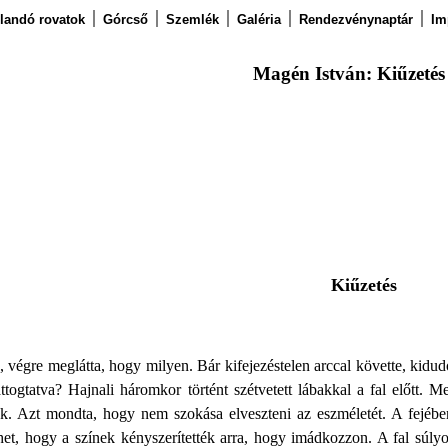
llandó rovatok
Górcső
Szemlék
Galéria
Rendezvénynaptár
Im
Magén István: Kiűzetés
Kiűzetés
e, végre meglátta, hogy milyen. Bár kifejezéstelen arccal követte, kid
ttogtatva? Hajnali háromkor történt szétvetett lábakkal a fal előtt. 
tak. Azt mondta, hogy nem szokása elveszteni az eszméletét. A fejé
ehet, hogy a színek kényszerítették arra, hogy imádkozzon. A fal súly