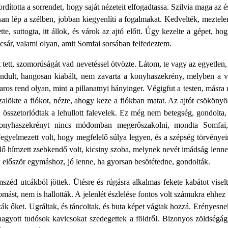
ította a sorrendet, hogy saját nézeteit elfogadtassa. Szilvia maga az ész
ssan lép a szélben, jobban kiegyenlíti a fogalmakat. Kedvelték, meztel
tte, suttogta, itt állok, és várok az ajtó előtt. Úgy kezelte a gépet,
csár, valami olyan, amit Somfai sorsában felfedeztem.
tett, szomorúságát vad nevetéssel ötvözte. Látom, te vagy az egyetlen, 
ndult, hangosan kiabált, nem zavarta a konyhaszekrény, melyben a vi
ros rend olyan, mint a pillanatnyi hányinger. Végigfut a testen, másra
szalökte a fiókot, nézte, ahogy keze a fiókban matat. Az ajtót csököny
n összetorlódtak a lehullott falevelek. Ez még nem betegség, gondolta,
onyhaszekrényt nincs módomban megerőszakolni, mondta Somfai, é
egyelmezett volt, hogy megfelelő súlya legyen, és a szépség törvényei
elő hímzett zsebkendő volt, kicsiny szoba, melynek nevét imádság lenne
 először egymáshoz, jó lenne, ha gyorsan besötétedne, gondolták.
széd utcákból jöttek. Ütésre és rúgásra alkalmas fekete kabátot visel
mást, nem is hallották. A jelenlét észlelése fontos volt számukra ehhe
k őket. Ugráltak, és táncoltak, és buta képet vágtak hozzá. Erényesnek
gyott tudósok kavicsokat szedegettek a földről. Bizonyos zöldségágy