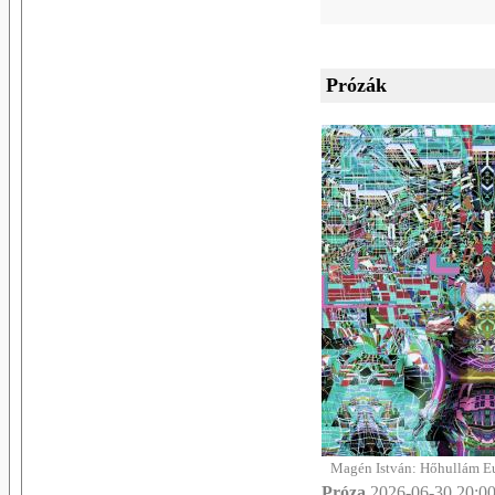
Prózák
Magén István: Hőhullám Eu
Próza
2026-06-30 20:00