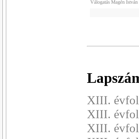
Válogatás Magén István 
Lapszá
XIII. évfo
XIII. évfo
XIII. évfo