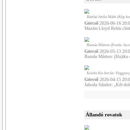
Bártfai Attila Márk (Kép for
Górcső
2026-06-16 20:0
Maxim Lloyd Rebis címtel
Barnás Márton (Forrás: fa
Górcső
2026-05-13 20:0
Barnás Márton: (Ha)iku é
Kelebi Kis István: Függöny
Górcső
2026-04-15 20:0
Jahoda Sándor: „Két do
Állandó rovatok