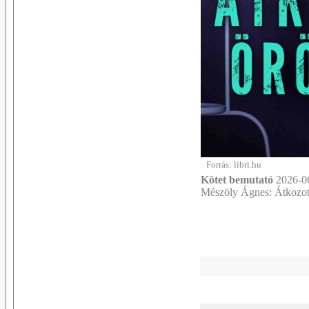
Forrás: libri.hu
Kötet bemutató
2026-06
Mészöly Ágnes: Átkozot