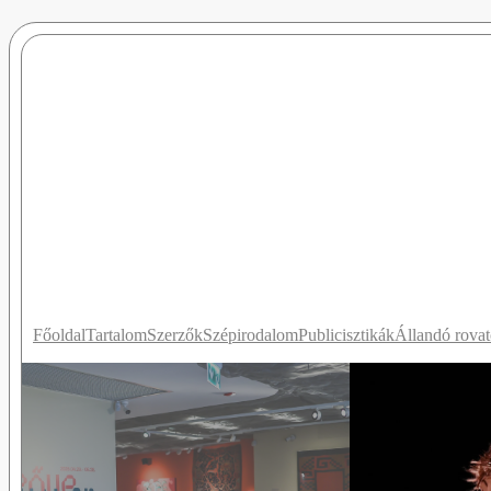
Főoldal
Tartalom
Szerzők
Szépirodalom
Publicisztikák
Állandó rova