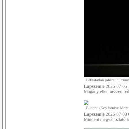
Láthatatlan jóbarát / Czum
Lapszemle
2026-07-05 
Magány ellen nézzen báb
Buddha (Kép forrása: Mozine
Lapszemle
2026-07-03 
Mindent megváltoztató t